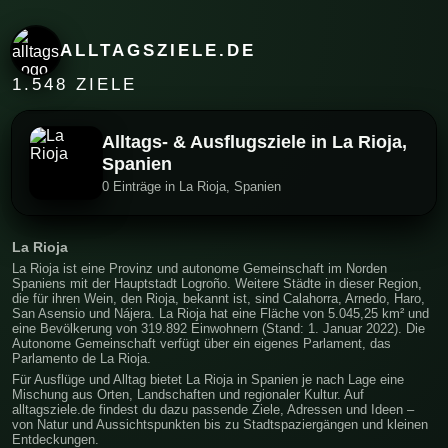
ALLTAGSZIELE.DE
1.548 ZIELE
Alltags- & Ausflugsziele in La Rioja,
Spanien
0 Einträge in La Rioja, Spanien
La Rioja
La Rioja ist eine Provinz und autonome Gemeinschaft im Norden
Spaniens mit der Hauptstadt Logroño. Weitere Städte in dieser Region,
die für ihren Wein, den Rioja, bekannt ist, sind Calahorra, Arnedo, Haro,
San Asensio und Nájera. La Rioja hat eine Fläche von 5.045,25 km² und
eine Bevölkerung von 319.892 Einwohnern (Stand: 1. Januar 2022). Die
Autonome Gemeinschaft verfügt über ein eigenes Parlament, das
Parlamento de La Rioja.
Für Ausflüge und Alltag bietet La Rioja in Spanien je nach Lage eine
Mischung aus Orten, Landschaften und regionaler Kultur. Auf
alltagsziele.de findest du dazu passende Ziele, Adressen und Ideen –
von Natur und Aussichtspunkten bis zu Stadtspaziergängen und kleinen
Entdeckungen.