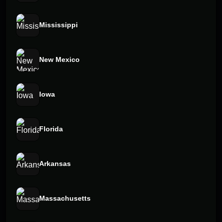
Mississippi
New Mexico
Iowa
Florida
Arkansas
Massachusetts