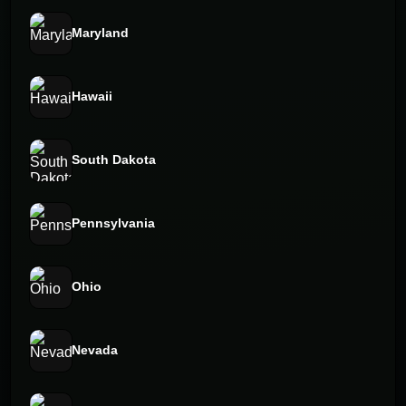
Maryland
Hawaii
South Dakota
Pennsylvania
Ohio
Nevada