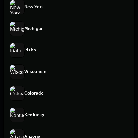
New York
Michigan
Idaho
Wisconsin
Colorado
Kentucky
Arizona