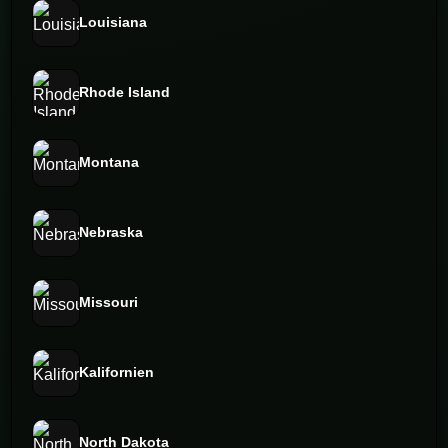
Louisiana
Rhode Island
Montana
Nebraska
Missouri
Kalifornien
North Dakota