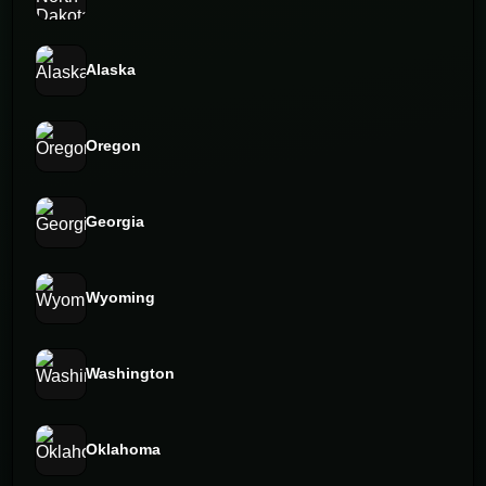
Alaska
Oregon
Georgia
Wyoming
Washington
Oklahoma