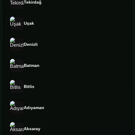
Tekirdağ
Uşak
Denizli
Batman
Bitlis
Adıyaman
Aksaray