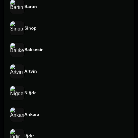
Bartın
Sinop
Balıkesir
Artvin
Niğde
Ankara
Iğdır