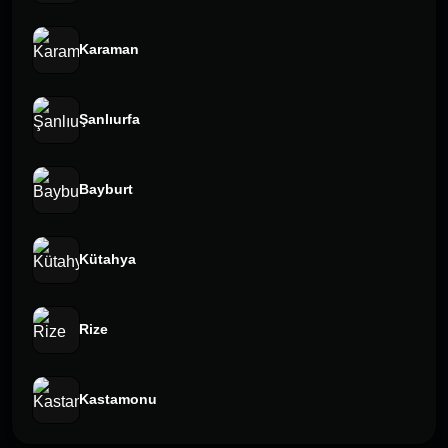
Karaman
Şanlıurfa
Bayburt
Kütahya
Rize
Kastamonu