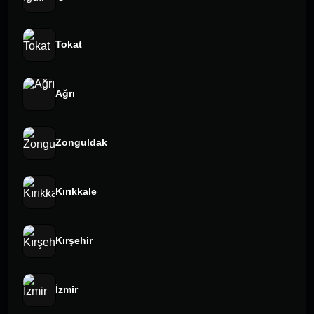
Tokat
Ağrı
Zonguldak
Kırıkkale
Kırşehir
İzmir