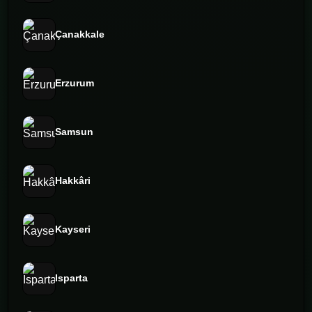
Çanakkale
Erzurum
Samsun
Hakkâri
Kayseri
Isparta