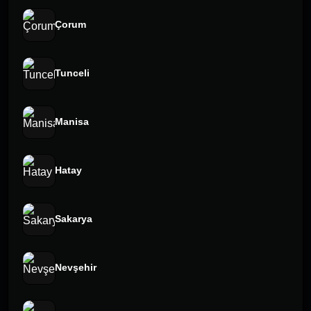
Çorum
Tunceli
Manisa
Hatay
Sakarya
Nevşehir