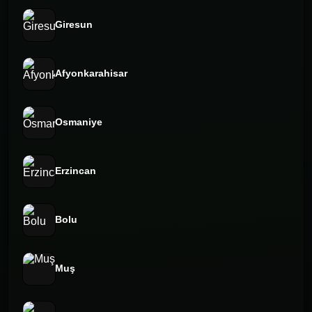
Giresun
Afyonkarahisar
Osmaniye
Erzincan
Bolu
Muş