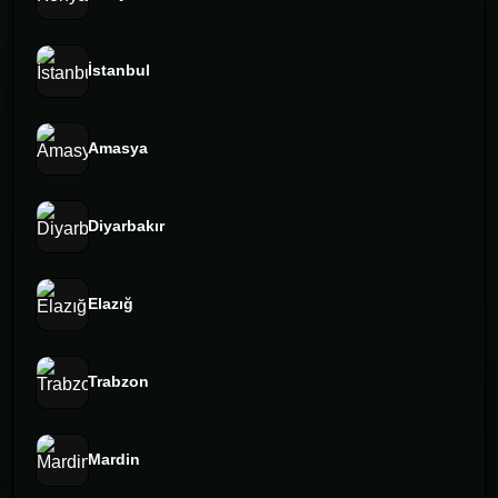
İstanbul
Amasya
Diyarbakır
Elazığ
Trabzon
Mardin