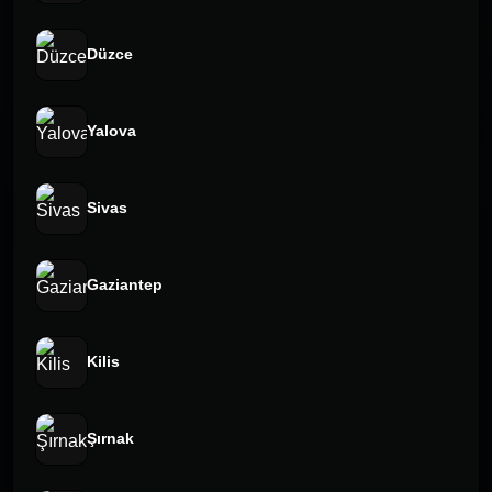
Düzce
Yalova
Sivas
Gaziantep
Kilis
Şırnak