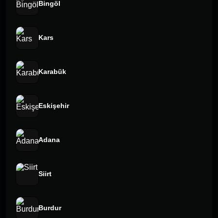
Bingöl
Kars
Karabük
Eskişehir
Adana
Siirt
Burdur