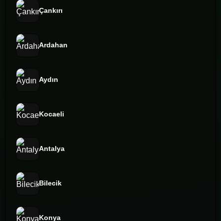
Çankırı
Ardahan
Aydın
Kocaeli
Antalya
Bilecik
Konya