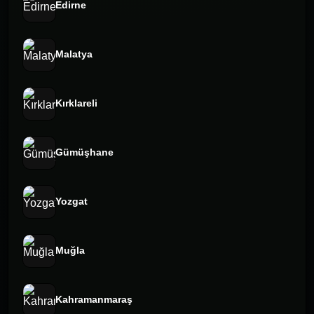
Edirne
Malatya
Kırklareli
Gümüşhane
Yozgat
Muğla
Kahramanmaraş