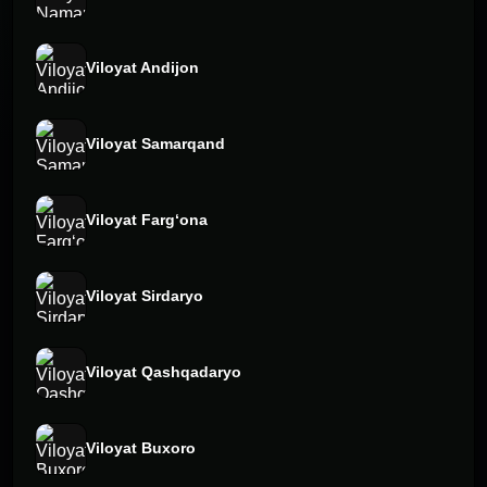
Viloyat Andijon
Viloyat Samarqand
Viloyat Fargʻona
Viloyat Sirdaryo
Viloyat Qashqadaryo
Viloyat Buxoro