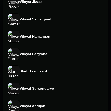
Viloyat Jizzax
Viloyat Samarqand
Viloyat Namangan
Viloyat Fargʻona
Stadt Taschkent
Viloyat Surxondaryo
Viloyat Andijon