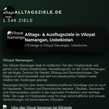
ALLTAGSZIELE.DE
1.548 ZIELE
Alltags- & Ausflugsziele in Viloyat
Namangan, Usbekistan
0 Einträge in Viloyat Namangan, Usbekistan
Viloyat Namangan
Der Viloyat Namangan liegt im nördlichen Teil des Ferghanatals und
gehört zum Osten Usbekistans. Verwaltungssitz ist die Stadt Namangan,
ein wichtiges Zentrum für Handel, Bildung und Dienstleistungen. Die
Region ist dicht besiedelt und wird von bewässerten Feldern sowie
städtischen Siedlungen geprägt.
Namangan besitzt eine starke landwirtschaftliche Grundlage und ist auch
für Handwerk, Textilien und Kleinindustrie bekannt. Obstbau, Baumwolle
und Gemüseanbau spielen in der regionalen Produktion eine wichtige
Rolle. Die Lage im Ferghanatal sorgt für enge wirtschaftliche und soziale
Verflechtungen mit benachbarten Viloyaten.
Infos über Viloyat Namangan bei Wikipedia