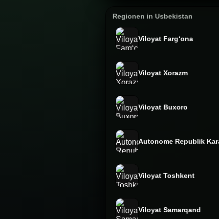
Regionen in Usbekistan
Viloyat Fargʻona
Viloyat Xorazm
Viloyat Buxoro
Autonome Republik Kar
Viloyat Toshkent
Viloyat Samarqand