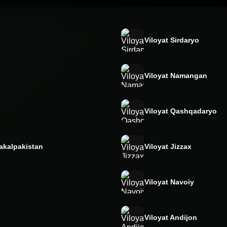
Viloyat Sirdaryo
Viloyat Namangan
Viloyat Qashqadaryo
akalpakistan
Viloyat Jizzax
Viloyat Navoiy
Viloyat Andijon