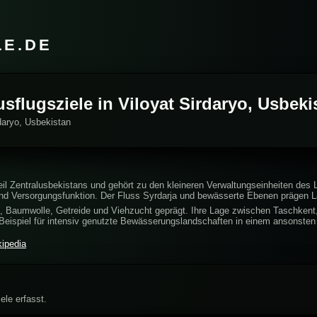
LE.DE
usflugsziele in Viloyat Sirdaryo, Usbeki
rdaryo, Usbekistan
Teil Zentralusbekistans und gehört zu den kleineren Verwaltungseinheiten des 
 und Versorgungsfunktion. Der Fluss Syrdarja und bewässerte Ebenen prägen L
u, Baumwolle, Getreide und Viehzucht geprägt. Ihre Lage zwischen Taschken
n Beispiel für intensiv genutzte Bewässerungslandschaften in einem ansonste
kipedia
ele erfasst.