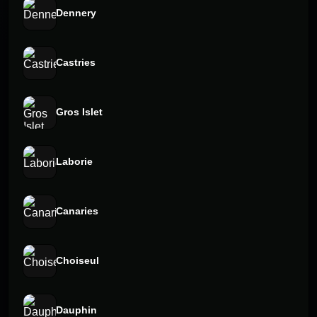
Dennery
Castries
Gros Islet
Laborie
Canaries
Choiseul
Dauphin