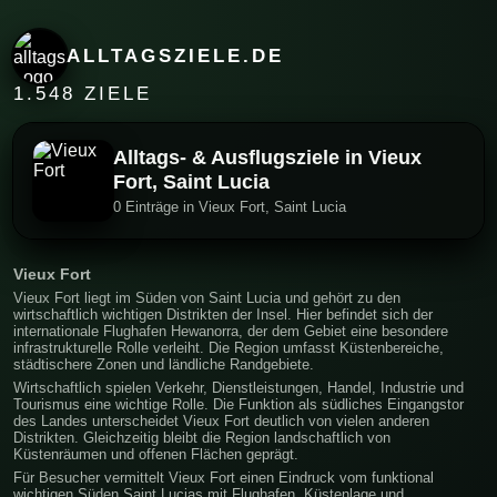
ALLTAGSZIELE.DE
1.548 ZIELE
Alltags- & Ausflugsziele in Vieux
Fort, Saint Lucia
0 Einträge in Vieux Fort, Saint Lucia
Vieux Fort
Vieux Fort liegt im Süden von Saint Lucia und gehört zu den
wirtschaftlich wichtigen Distrikten der Insel. Hier befindet sich der
internationale Flughafen Hewanorra, der dem Gebiet eine besondere
infrastrukturelle Rolle verleiht. Die Region umfasst Küstenbereiche,
städtischere Zonen und ländliche Randgebiete.
Wirtschaftlich spielen Verkehr, Dienstleistungen, Handel, Industrie und
Tourismus eine wichtige Rolle. Die Funktion als südliches Eingangstor
des Landes unterscheidet Vieux Fort deutlich von vielen anderen
Distrikten. Gleichzeitig bleibt die Region landschaftlich von
Küstenräumen und offenen Flächen geprägt.
Für Besucher vermittelt Vieux Fort einen Eindruck vom funktional
wichtigen Süden Saint Lucias mit Flughafen, Küstenlage und