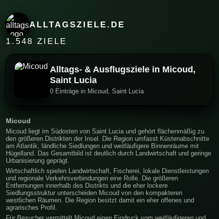
ALLTAGSZIELE.DE
1.548 ZIELE
Alltags- & Ausflugsziele in Micoud,
Saint Lucia
0 Einträge in Micoud, Saint Lucia
Micoud
Micoud liegt im Südosten von Saint Lucia und gehört flächenmäßig zu
den größeren Distrikten der Insel. Die Region umfasst Küstenabschnitte
am Atlantik, ländliche Siedlungen und weitläufigere Binnenräume mit
Hügelland. Das Gesamtbild ist deutlich durch Landwirtschaft und geringe
Urbanisierung geprägt.
Wirtschaftlich spielen Landwirtschaft, Fischerei, lokale Dienstleistungen
und regionale Verkehrsverbindungen eine Rolle. Die größeren
Entfernungen innerhalb des Distrikts und die eher lockere
Siedlungsstruktur unterscheiden Micoud von den kompakteren
westlichen Räumen. Die Region besitzt damit ein eher offenes und
agrarisches Profil.
Für Besucher vermittelt Micoud einen Eindruck vom weitläufigeren und