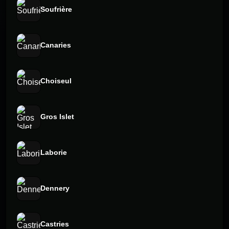
Soufrière
Canaries
Choiseul
Gros Islet
Laborie
Dennery
Castries