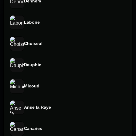
Dennery
Laborie
Choiseul
Dauphin
Micoud
Anse la Raye
Canaries