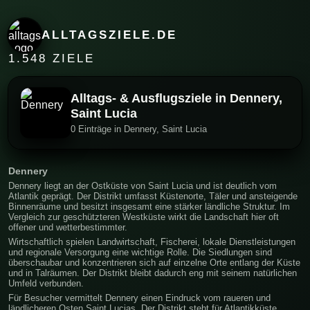
ALLTAGSZIELE.DE
1.548 ZIELE
Alltags- & Ausflugsziele in Dennery,
Saint Lucia
0 Einträge in Dennery, Saint Lucia
Dennery
Dennery liegt an der Ostküste von Saint Lucia und ist deutlich vom
Atlantik geprägt. Der Distrikt umfasst Küstenorte, Täler und ansteigende
Binnenräume und besitzt insgesamt eine stärker ländliche Struktur. Im
Vergleich zur geschützteren Westküste wirkt die Landschaft hier oft
offener und wetterbestimmter.
Wirtschaftlich spielen Landwirtschaft, Fischerei, lokale Dienstleistungen
und regionale Versorgung eine wichtige Rolle. Die Siedlungen sind
überschaubar und konzentrieren sich auf einzelne Orte entlang der Küste
und in Talräumen. Der Distrikt bleibt dadurch eng mit seinem natürlichen
Umfeld verbunden.
Für Besucher vermittelt Dennery einen Eindruck vom raueren und
ländlicheren Osten Saint Lucias. Der Distrikt steht für Atlantikküste,