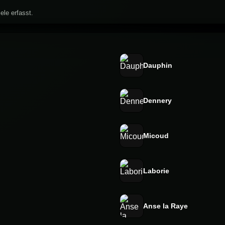
ele erfasst.
Dauphin
Dennery
Micoud
Laborie
Anse la Raye