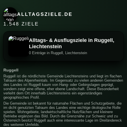
ALLTAGSZIELE.DE
1.548 ZIELE
Alltags- & Ausflugsziele in Ruggell,
Liechtenstein
0 Einträge in Ruggell, Liechtenstein
Ruggell
Ruggell ist die nördlichste Gemeinde Liechtensteins und liegt im flachen
Talraum des Alpenrheintals. Im Gegensatz zu vielen anderen Gemeinden
des Landes ist Ruggell kaum von Hang- oder Gebirgslagen geprägt,
sondern zeigt eine offene, eher ebene Landschaft. Diese Besonderheit
verleiht dem Ort innerhalb Liechtensteins ein eigenständiges
geographisches Profil.
Die Gemeinde ist bekannt für naturnahe Flächen und Schutzgebiete, die
im dicht genutzten Talraum des Landes eine wichtige ökologische Rolle
spielen. Wohngebiete, landwirtschaftliche Nutzflächen und kleinere
Betriebe ergänzen das Bild. Durch die Grenznähe zur Schweiz und zu
Österreich besitzt Ruggell auch eine interessante Lage im Dreiländereck
des weiteren Umfelds.