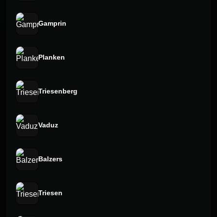
Gamprin
Planken
Triesenberg
Vaduz
Balzers
Triesen