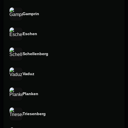
Gamprin
Eschen
Schellenberg
Vaduz
Planken
Triesenberg