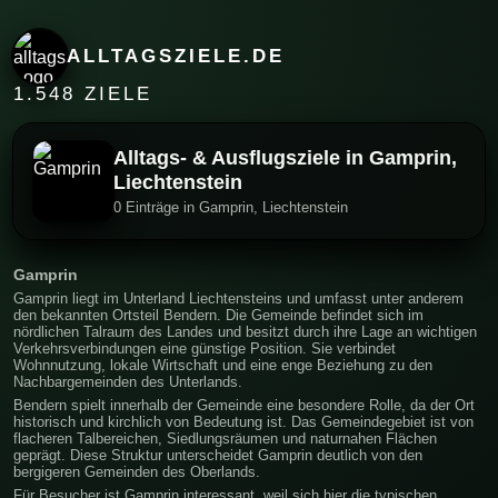
ALLTAGSZIELE.DE
1.548 ZIELE
Alltags- & Ausflugsziele in Gamprin,
Liechtenstein
0 Einträge in Gamprin, Liechtenstein
Gamprin
Gamprin liegt im Unterland Liechtensteins und umfasst unter anderem
den bekannten Ortsteil Bendern. Die Gemeinde befindet sich im
nördlichen Talraum des Landes und besitzt durch ihre Lage an wichtigen
Verkehrsverbindungen eine günstige Position. Sie verbindet
Wohnnutzung, lokale Wirtschaft und eine enge Beziehung zu den
Nachbargemeinden des Unterlands.
Bendern spielt innerhalb der Gemeinde eine besondere Rolle, da der Ort
historisch und kirchlich von Bedeutung ist. Das Gemeindegebiet ist von
flacheren Talbereichen, Siedlungsräumen und naturnahen Flächen
geprägt. Diese Struktur unterscheidet Gamprin deutlich von den
bergigeren Gemeinden des Oberlands.
Für Besucher ist Gamprin interessant, weil sich hier die typischen