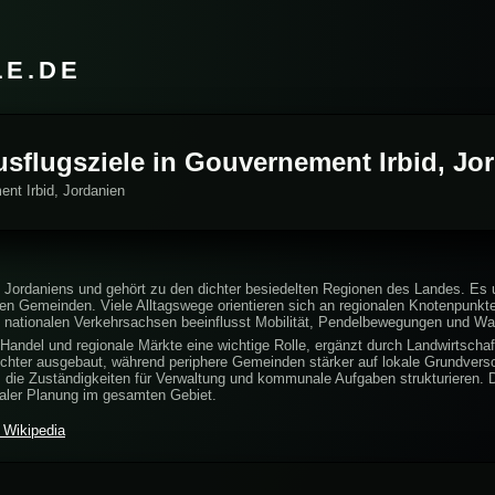
LE.DE
usflugsziele in Gouvernement Irbid, Jo
ent Irbid, Jordanien
 Jordaniens und gehört zu den dichter besiedelten Regionen des Landes. Es 
hen Gemeinden. Viele Alltagswege orientieren sich an regionalen Knotenpunkt
u nationalen Verkehrsachsen beeinflusst Mobilität, Pendelbewegungen und W
, Handel und regionale Märkte eine wichtige Rolle, ergänzt durch Landwirtsch
n dichter ausgebaut, während periphere Gemeinden stärker auf lokale Grundver
t, die Zuständigkeiten für Verwaltung und kommunale Aufgaben strukturieren. D
naler Planung im gesamten Gebiet.
 Wikipedia