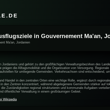
LE.DE
Ausflugsziele in Gouvernement Ma'an, J
ent Ma'an, Jordanien
 Jordaniens und gehört zu den großflächigen Verwaltungsbezirken des Land
e prägen die Alltagsmobilität und die Organisation von Versorgung. Regional
nlaufstellen für umliegende Gemeinden. Verkehrsachsen sind entscheidend, 
.
 und Handel in den zentralen Orten eine wichtige Rolle, ergänzt durch regiona
ist in den Zentren konzentriert, während abgelegenere Gemeinden stärker auf l
t, die Zuständigkeiten regional strukturieren und kommunale Aufgaben verteilen
nd öffentlicher Verwaltung in einem großräumigen Gebiet.
i Wikipedia