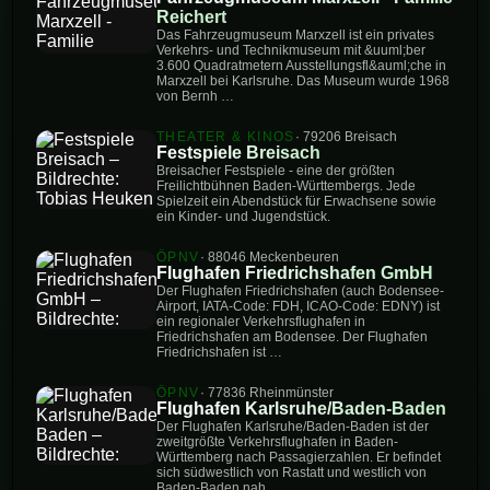
Reichert
Das Fahrzeugmuseum Marxzell ist ein privates
Verkehrs- und Technikmuseum mit &uuml;ber
3.600 Quadratmetern Ausstellungsfl&auml;che in
Marxzell bei Karlsruhe. Das Museum wurde 1968
von Bernh …
THEATER & KINOS
· 79206 Breisach
Festspiele Breisach
Breisacher Festspiele - eine der größten
Freilichtbühnen Baden-Württembergs. Jede
Spielzeit ein Abendstück für Erwachsene sowie
ein Kinder- und Jugendstück.
ÖPNV
· 88046 Meckenbeuren
Flughafen Friedrichshafen GmbH
Der Flughafen Friedrichshafen (auch Bodensee-
Airport, IATA-Code: FDH, ICAO-Code: EDNY) ist
ein regionaler Verkehrsflughafen in
Friedrichshafen am Bodensee. Der Flughafen
Friedrichshafen ist …
ÖPNV
· 77836 Rheinmünster
Flughafen Karlsruhe/Baden-Baden
Der Flughafen Karlsruhe/Baden-Baden ist der
zweitgrößte Verkehrsflughafen in Baden-
Württemberg nach Passagierzahlen. Er befindet
sich südwestlich von Rastatt und westlich von
Baden-Baden nah …