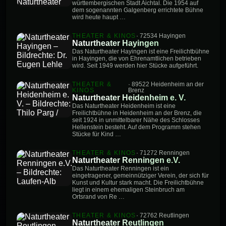
württembergischen Stadt Aichtal. Die 1954 auf
dem sogenannten Galgenberg errichtete Bühne
wird heute haupt …
THEATER & KINOS
· 72534 Hayingen
Naturtheater Hayingen
Das Naturtheater Hayingen ist eine Freilichtbühne
in Hayingen, die von Ehrenamtlichen betrieben
wird. Seit 1949 werden hier Stücke aufgeführt.
THEATER &
· 89522 Heidenheim an der
KINOS
Brenz
Naturtheater Heidenheim e. V.
Das Naturtheater Heidenheim ist eine
Freilichtbühne in Heidenheim an der Brenz, die
seit 1924 in unmittelbarer Nähe des Schlosses
Hellenstein besteht. Auf dem Programm stehen
Stücke für Kind …
THEATER & KINOS
· 71272 Renningen
Naturtheater Renningen e.V.
Das Naturtheater Renningen ist ein
eingetragener, gemeinnütziger Verein, der sich für
Kunst und Kultur stark macht. Die Freilichtbühne
liegt in einem ehemaligen Steinbruch am
Ortsrand von Re …
THEATER & KINOS
· 72762 Reutlingen
Naturtheater Reutlingen