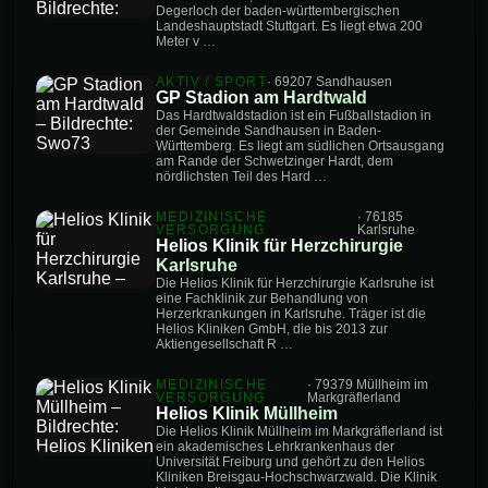
Degerloch der baden-württembergischen
Landeshauptstadt Stuttgart. Es liegt etwa 200
Meter v …
AKTIV / SPORT
· 69207 Sandhausen
GP Stadion am Hardtwald
Das Hardtwaldstadion ist ein Fußballstadion in
der Gemeinde Sandhausen in Baden-
Württemberg. Es liegt am südlichen Ortsausgang
am Rande der Schwetzinger Hardt, dem
nördlichsten Teil des Hard …
MEDIZINISCHE
· 76185
VERSORGUNG
Karlsruhe
Helios Klinik für Herzchirurgie
Karlsruhe
Die Helios Klinik für Herzchirurgie Karlsruhe ist
eine Fachklinik zur Behandlung von
Herzerkrankungen in Karlsruhe. Träger ist die
Helios Kliniken GmbH, die bis 2013 zur
Aktiengesellschaft R …
MEDIZINISCHE
· 79379 Müllheim im
VERSORGUNG
Markgräflerland
Helios Klinik Müllheim
Die Helios Klinik Müllheim im Markgräflerland ist
ein akademisches Lehrkrankenhaus der
Universität Freiburg und gehört zu den Helios
Kliniken Breisgau-Hochschwarzwald. Die Klinik