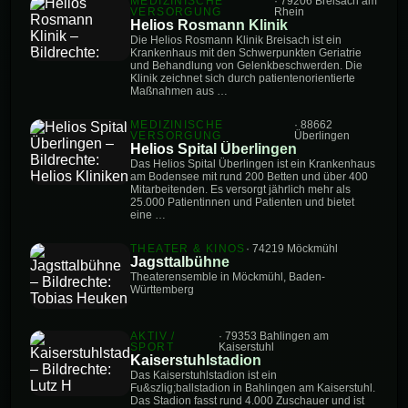
MEDIZINISCHE
· 79206 Breisach am
VERSORGUNG
Rhein
Helios Rosmann Klinik
Die Helios Rosmann Klinik Breisach ist ein
Krankenhaus mit den Schwerpunkten Geriatrie
und Behandlung von Gelenkbeschwerden. Die
Klinik zeichnet sich durch patientenorientierte
Maßnahmen aus …
MEDIZINISCHE
· 88662
VERSORGUNG
Überlingen
Helios Spital Überlingen
Das Helios Spital Überlingen ist ein Krankenhaus
am Bodensee mit rund 200 Betten und über 400
Mitarbeitenden. Es versorgt jährlich mehr als
25.000 Patientinnen und Patienten und bietet
eine …
THEATER & KINOS
· 74219 Möckmühl
Jagsttalbühne
Theaterensemble in Möckmühl, Baden-
Württemberg
AKTIV /
· 79353 Bahlingen am
SPORT
Kaiserstuhl
Kaiserstuhlstadion
Das Kaiserstuhlstadion ist ein
Fu&szlig;ballstadion in Bahlingen am Kaiserstuhl.
Das Stadion fasst rund 4.000 Zuschauer und ist