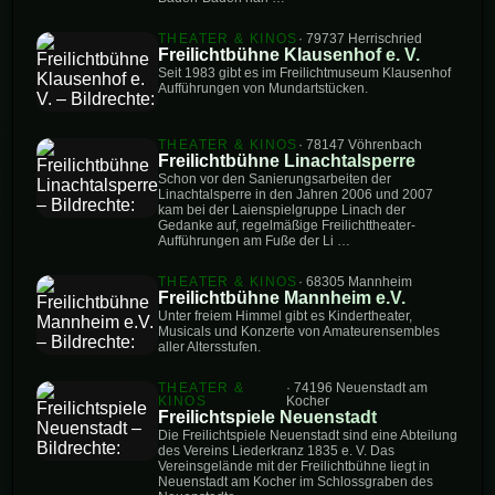
THEATER & KINOS
· 79737 Herrischried
Freilichtbühne Klausenhof e. V.
Seit 1983 gibt es im Freilichtmuseum Klausenhof
Aufführungen von Mundartstücken.
THEATER & KINOS
· 78147 Vöhrenbach
Freilichtbühne Linachtalsperre
Schon vor den Sanierungsarbeiten der
Linachtalsperre in den Jahren 2006 und 2007
kam bei der Laienspielgruppe Linach der
Gedanke auf, regelmäßige Freilichttheater-
Aufführungen am Fuße der Li …
THEATER & KINOS
· 68305 Mannheim
Freilichtbühne Mannheim e.V.
Unter freiem Himmel gibt es Kindertheater,
Musicals und Konzerte von Amateurensembles
aller Altersstufen.
THEATER &
· 74196 Neuenstadt am
KINOS
Kocher
Freilichtspiele Neuenstadt
Die Freilichtspiele Neuenstadt sind eine Abteilung
des Vereins Liederkranz 1835 e. V. Das
Vereinsgelände mit der Freilichtbühne liegt in
Neuenstadt am Kocher im Schlossgraben des