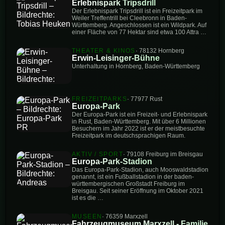
Erlebnispark Tripsdrill
Der Erlebnispark Tripsdrill ist ein Freizeitpark im
Weiler Treffentrill bei Cleebronn in Baden-
Württemberg. Angeschlossen ist ein Wildpark. Auf
einer Fläche von 77 Hektar sind etwa 100 Attra …
THEATER & KINOS
· 78132 Hornberg
Erwin-Leisinger-Bühne
Unterhaltung in Hornberg, Baden-Württemberg
FREIZEITPARKS
· 77977 Rust
Europa-Park
Der Europa-Park ist ein Freizeit- und Erlebnispark
in Rust, Baden-Württemberg. Mit über 6 Millionen
Besuchern im Jahr 2022 ist er der meistbesuchte
Freizeitpark im deutschsprachigen Raum.
AKTIV / SPORT
· 79108 Freiburg im Breisgau
Europa-Park-Stadion
Das Europa-Park-Stadion, auch Mooswaldstadion
genannt, ist ein Fußballstadion in der baden-
württembergischen Großstadt Freiburg im
Breisgau. Seit seiner Eröffnung im Oktober 2021
ist es die …
MUSEEN
· 76359 Marxzell
Fahrzeugmuseum Marxzell - Familie