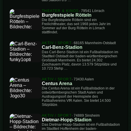
THEATER & KINOS
· 79541 Lörrach
Burgfestspiele Rötteln
Die Burgfestspiele Rötteln sind ein
Freilichttheater, das seit 1968 jedes Jahr im
Sommer auf der Burg Rötteln in Lörrach
stattfindet.
AKTIV / SPORT
· 68165 Mannheim-Oststadt
Carl-Benz-Stadion
Das Carl-Benz-Stadion ist ein Fußballstadion im
Stadtteil Oststadt der baden-württembergischen
Großstadt Mannheim. Es bietet 24.302
Zuschauern Platz, davon 13.579 Sitzplätze und
10.723 Stehp …
AKTIV / SPORT
· 73430 Aalen
Centus Arena
Die Centus Arena ist ein Fußballstadion in der
ostwürttembergischen Stadt Aalen und
Austragungsort der Heimspiele des
Fußballvereins VfR Aalen. Sie bietet 14.500
Sitzplätze.
AKTIV / SPORT
· 74889 Sinsheim
Dietmar-Hopp-Stadion
Das Dietmar-Hopp-Stadion ist ein Fußballstadion
im Stadtteil Hoffenheim der baden-