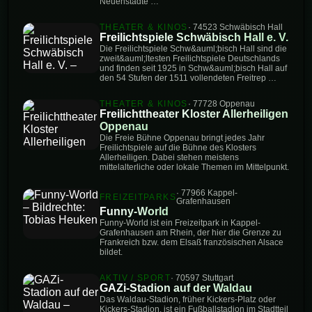
Neuenstadte …
THEATER & KINOS
· 74523 Schwäbisch Hall
Freilichtspiele Schwäbisch Hall e. V.
Die Freilichtspiele Schw&auml;bisch Hall sind die
zweit&auml;ltesten Freilichtspiele Deutschlands
und finden seit 1925 in Schw&auml;bisch Hall auf
den 54 Stufen der 1511 vollendeten Freitrep …
THEATER & KINOS
· 77728 Oppenau
Freilichttheater Kloster Allerheiligen
Oppenau
Die Freie Bühne Oppenau bringt jedes Jahr
Freilichtspiele auf die Bühne des Klosters
Allerheiligen. Dabei stehen meistens
mittelalterliche oder lokale Themen im Mittelpunkt.
· 77966 Kappel-
FREIZEITPARKS
Grafenhausen
Funny-World
Funny-World ist ein Freizeitpark in Kappel-
Grafenhausen am Rhein, der hier die Grenze zu
Frankreich bzw. dem Elsaß französischen Alsace
bildet.
AKTIV / SPORT
· 70597 Stuttgart
GAZi-Stadion auf der Waldau
Das Waldau-Stadion, früher Kickers-Platz oder
Kickers-Stadion, ist ein Fußballstadion im Stadtteil