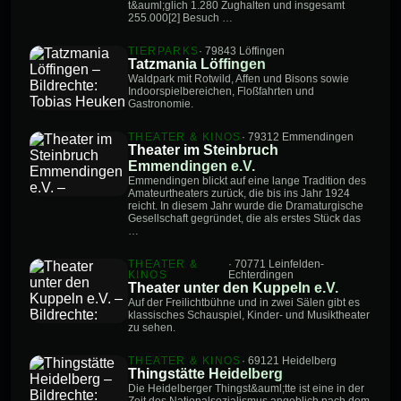
t&auml;glich 1.280 Zughalten und insgesamt
255.000[2] Besuch …
TIERPARKS
· 79843 Löffingen
Tatzmania Löffingen
Waldpark mit Rotwild, Affen und Bisons sowie
Indoorspielbereichen, Floßfahrten und
Gastronomie.
THEATER & KINOS
· 79312 Emmendingen
Theater im Steinbruch
Emmendingen e.V.
Emmendingen blickt auf eine lange Tradition des
Amateurtheaters zurück, die bis ins Jahr 1924
reicht. In diesem Jahr wurde die Dramaturgische
Gesellschaft gegründet, die als erstes Stück das
…
THEATER &
· 70771 Leinfelden-
KINOS
Echterdingen
Theater unter den Kuppeln e.V.
Auf der Freilichtbühne und in zwei Sälen gibt es
klassisches Schauspiel, Kinder- und Musiktheater
zu sehen.
THEATER & KINOS
· 69121 Heidelberg
Thingstätte Heidelberg
Die Heidelberger Thingst&auml;tte ist eine in der
Zeit des Nationalsozialismus angeblich nach dem