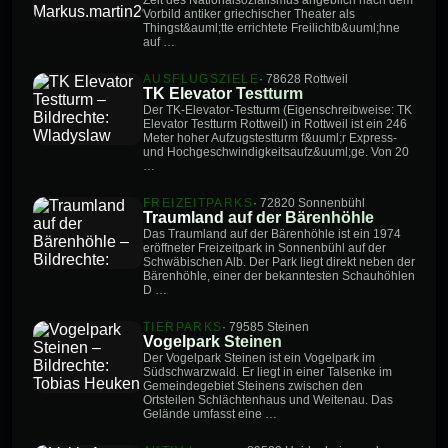
Vorbild antiker griechischer Theater als
Thingst&auml;tte errichtete Freilichtb&uuml;hne
auf …
AUSFLUGSZIELE
· 78628 Rottweil
TK Elevator Testturm
Der TK-Elevator-Testturm (Eigenschreibweise: TK
Elevator Testturm Rottweil) in Rottweil ist ein 246
Meter hoher Aufzugstestturm f&uuml;r Express-
und Hochgeschwindigkeitsaufz&uuml;ge. Von 20
…
FREIZEITPARKS
· 72820 Sonnenbühl
Traumland auf der Bärenhöhle
Das Traumland auf der Bärenhöhle ist ein 1974
eröffneter Freizeitpark in Sonnenbühl auf der
Schwäbischen Alb. Der Park liegt direkt neben der
Bärenhöhle, einer der bekanntesten Schauhöhlen
D …
TIERPARKS
· 79585 Steinen
Vogelpark Steinen
Der Vogelpark Steinen ist ein Vogelpark im
Südschwarzwald. Er liegt in einer Talsenke im
Gemeindegebiet Steinens zwischen den
Ortsteilen Schlächtenhaus und Weitenau. Das
Gelände umfasst eine …