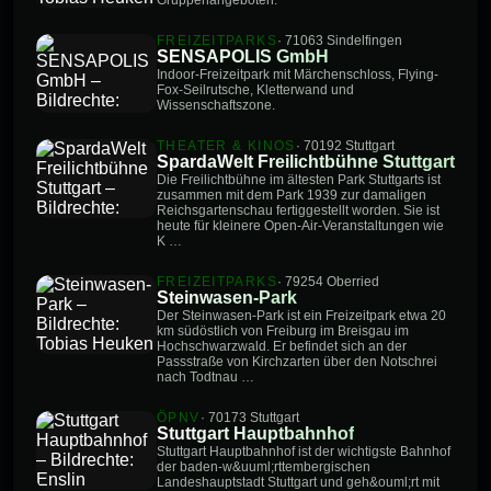
FREIZEITPARKS
· 71063 Sindelfingen
SENSAPOLIS GmbH
Indoor-Freizeitpark mit Märchenschloss, Flying-
Fox-Seilrutsche, Kletterwand und
Wissenschaftszone.
THEATER & KINOS
· 70192 Stuttgart
SpardaWelt Freilichtbühne Stuttgart
Die Freilichtbühne im ältesten Park Stuttgarts ist
zusammen mit dem Park 1939 zur damaligen
Reichsgartenschau fertiggestellt worden. Sie ist
heute für kleinere Open-Air-Veranstaltungen wie
K …
FREIZEITPARKS
· 79254 Oberried
Steinwasen-Park
Der Steinwasen-Park ist ein Freizeitpark etwa 20
km südöstlich von Freiburg im Breisgau im
Hochschwarzwald. Er befindet sich an der
Passstraße von Kirchzarten über den Notschrei
nach Todtnau …
ÖPNV
· 70173 Stuttgart
Stuttgart Hauptbahnhof
Stuttgart Hauptbahnhof ist der wichtigste Bahnhof
der baden-w&uuml;rttembergischen
Landeshauptstadt Stuttgart und geh&ouml;rt mit