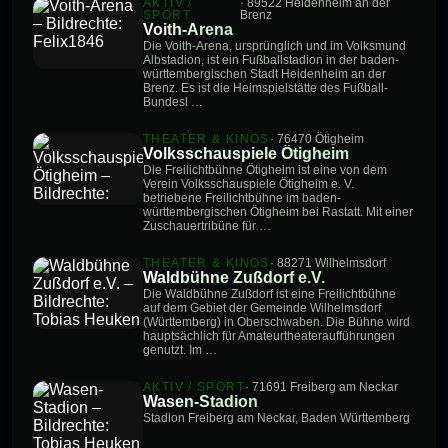
AKTIV /
· 89522 Heidenheim an der
SPORT
Brenz
Voith-Arena
Die Voith-Arena, ursprünglich und im Volksmund
Albstadion, ist ein Fußballstadion in der baden-
württembergischen Stadt Heidenheim an der
Brenz. Es ist die Heimspielstätte des Fußball-
Bundesl …
THEATER & KINOS
· 76470 Ötigheim
Volksschauspiele Ötigheim
Die Freilichtbühne Ötigheim ist eine von dem
Verein Volksschauspiele Ötigheim e. V.
betriebene Freilichtbühne im baden-
württembergischen Ötigheim bei Rastatt. Mit einer
Zuschauertribüne für …
THEATER & KINOS
· 88271 Wilhelmsdorf
Waldbühne Zußdorf e.V.
Die Waldbühne Zußdorf ist eine Freilichtbühne
auf dem Gebiet der Gemeinde Wilhelmsdorf
(Württemberg) in Oberschwaben. Die Bühne wird
hauptsächlich für Amateurtheateraufführungen
genutzt. Im …
AKTIV / SPORT
· 71691 Freiberg am Neckar
Wasen-Stadion
Stadion Freiberg am Neckar, Baden Württemberg