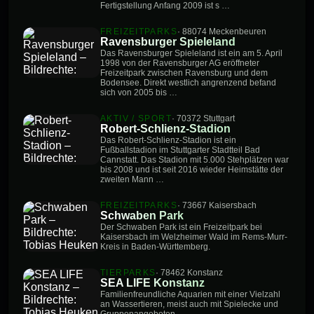
Fertigstellung Anfang 2009 ist s …
FREIZEITPARKS
· 88074 Meckenbeuren
Ravensburger Spieleland
Das Ravensburger Spieleland ist ein am 5. April
1998 von der Ravensburger AG eröffneter
Freizeitpark zwischen Ravensburg und dem
Bodensee. Direkt westlich angrenzend befand
sich von 2005 bis …
AKTIV / SPORT
· 70372 Stuttgart
Robert-Schlienz-Stadion
Das Robert-Schlienz-Stadion ist ein
Fußballstadion im Stuttgarter Stadtteil Bad
Cannstatt. Das Stadion mit 5.000 Stehplätzen war
bis 2008 und ist seit 2016 wieder Heimstätte der
zweiten Mann …
FREIZEITPARKS
· 73667 Kaisersbach
Schwaben Park
Der Schwaben Park ist ein Freizeitpark bei
Kaisersbach im Welzheimer Wald im Rems-Murr-
Kreis in Baden-Württemberg.
TIERPARKS
· 78462 Konstanz
SEA LIFE Konstanz
Familienfreundliche Aquarien mit einer Vielzahl
an Wassertieren, meist auch mit Spielecke und
Gruppenangeboten.