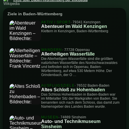
Ziele in Baden-Württemberg
AKTIV / SPORT
· 79341 Kenzingen
Abenteuer im Wald Kenzingen
Klettern in Kenzingen, Baden-Württemberg
WANDERN
· 77728 Oppenau
Allerheiligen Wasserfälle
Die Allerheiligen-Wasserfälle sind die größten
natürlichen Wasserfälle des Nordschwarzwaldes
und befinden sich in Oppenau, Baden-
Württemberg, auf etwa 530 Metern Höhe. Der
Grindenbach, der O …
AUSFLUGSZIELE
· 76532 Baden-Baden
Altes Schloß zu Hohenbaden
Das Schloss Hohenbaden in Baden-Baden war
im Mittelalter Sitz der Markgrafen von Baden. Sie
benannten sich nach dem Schloss, das damit zum
Namensgeber des Landes Baden wurde.
MUSEEN
· 74889 Sinsheim
Auto- und Technikmuseum
Sinsheim