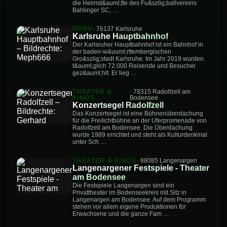
die Heimst&auml;tte des Fu&szlig;ballvereins
Bahlinger SC, …
ÖPNV
· 76137 Karlsruhe
Karlsruhe Hauptbahnhof
Der Karlsruher Hauptbahnhof ist ein Bahnhof in
der baden-w&uuml;rttembergischen
Gro&szlig;stadt Karlsruhe. Im Jahr 2019 wurden
t&auml;glich 72.000 Reisende und Besucher
gez&auml;hlt. Er lieg …
THEATER &
· 78315 Radolfzell am
KINOS
Bodensee
Konzertsegel Radolfzell
Das Konzertsegel ist eine Bühnenüberdachung
für die Freilichtbühne an der Uferpromenade von
Radolfzell am Bodensee. Die Überdachung
wurde 1989 errichtet und steht als Kulturdenkmal
unter Sch …
THEATER & KINOS
· 88085 Langenargen
Langenargener Festspiele - Theater
am Bodensee
Die Festspiele Langenargen sind ein
Privattheater im Bodenseekreis mit Sitz in
Langenargen am Bodensee. Auf dem Programm
stehen vor allem eigene Produktionen für
Erwachsene und die ganze Fam …