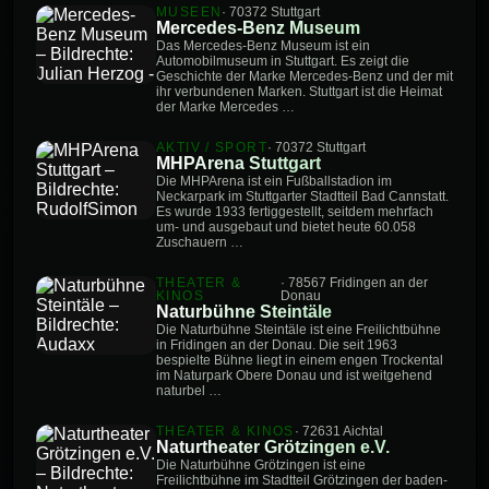
MUSEEN
· 70372 Stuttgart
Mercedes-Benz Museum
Das Mercedes-Benz Museum ist ein
Automobilmuseum in Stuttgart. Es zeigt die
Geschichte der Marke Mercedes-Benz und der mit
ihr verbundenen Marken. Stuttgart ist die Heimat
der Marke Mercedes …
AKTIV / SPORT
· 70372 Stuttgart
MHPArena Stuttgart
Die MHPArena ist ein Fußballstadion im
Neckarpark im Stuttgarter Stadtteil Bad Cannstatt.
Es wurde 1933 fertiggestellt, seitdem mehrfach
um- und ausgebaut und bietet heute 60.058
Zuschauern …
THEATER &
· 78567 Fridingen an der
KINOS
Donau
Naturbühne Steintäle
Die Naturbühne Steintäle ist eine Freilichtbühne
in Fridingen an der Donau. Die seit 1963
bespielte Bühne liegt in einem engen Trockental
im Naturpark Obere Donau und ist weitgehend
naturbel …
THEATER & KINOS
· 72631 Aichtal
Naturtheater Grötzingen e.V.
Die Naturbühne Grötzingen ist eine
Freilichtbühne im Stadtteil Grötzingen der baden-