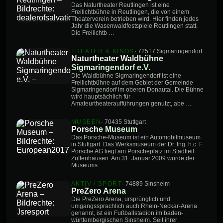
Das Naturtheater Reutlingen ist eine
Freilichtbühne in Reutlingen, die von einem
Theaterverein betrieben wird. Hier finden jedes
Jahr die Wasenwaldfestspiele Reutlingen statt.
Die Freilichtb …
THEATER & KINOS
· 72517 Sigmaringendorf
Naturtheater Waldbühne
Sigmaringendorf e.V.
Die Waldbühne Sigmaringendorf ist eine
Freilichtbühne auf dem Gebiet der Gemeinde
Sigmaringendorf im oberen Donautal. Die Bühne
wird hauptsächlich für
Amateurtheateraufführungen genutzt, abe …
MUSEEN
· 70435 Stuttgart
Porsche Museum
Das Porsche-Museum ist ein Automobilmuseum
in Stuttgart. Das Werksmuseum der Dr. Ing. h.c. F.
Porsche AG liegt am Porscheplatz im Stadtteil
Zuffenhausen. Am 31. Januar 2009 wurde der
Museums …
AKTIV / SPORT
· 74889 Sinsheim
PreZero Arena
Die PreZero Arena, ursprünglich und
umgangssprachlich auch Rhein-Neckar-Arena
genannt, ist ein Fußballstadion im baden-
württembergischen Sinsheim. Seit ihrer