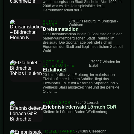
württembergischen Stadt Sinsheim. Von 1999 bis
2008 war es die Heimspielstätte der 1.
Herrenmannschaft der T …
AKTIV /
· 79117 Freiburg im Breisgau -
SPORT
Waldsee
Dreisamstadion
Das Dreisamstadion ist ein Fußballstadion in der
baden-württembergischen Stadt Freiburg im
Breisgau. Die Sportanlage befindet sich im
Eigentum der Stadt und liegt im östlichen Stadtteil
Wald …
HOTELS &
· 79297 Winden im
UNTERKÜNFTE
Elztal
Elztalhotel
20 km nördlich von Freiburg, im malerischen
Elztal auf einer kleinen Anhöhe, liegt das
Elztalhotel. Es ist mit 4 Sternen Superior und 5
Wellness Stars ausgezeichnet und der perfekte
Ort für …
AKTIV / SPORT
· 79540 Lörrach
Erlebniskletterwald Lörrach GbR
Klettern in Lörrach, Baden-Württemberg
FREIZEITPARKS
· 74389 Cleebronn