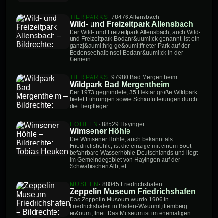
TIERPARKS
· 78476 Allensbach
Wild- und Freizeitpark Allensbach
Der Wild- und Freizeitpark Allensbach, auch Wild-
und Freizeitpark Bodanr&uuml;ck genannt, ist ein
ganzj&auml;hrig ge&ouml;ffneter Park auf der
Bodenseehalbinsel Bodanr&uuml;ck in der
Gemein …
TIERPARKS
· 97980 Bad Mergentheim
Wildpark Bad Mergentheim
Der 1973 gegründete, 35 Hektar große Wildpark
bietet Führungen sowie Schaufütterungen durch
die Tierpfleger.
HÖHLEN
· 88529 Hayingen
Wimsener Höhle
Die Wimsener Höhle, auch bekannt als
Friedrichshöhle, ist die einzige mit einem Boot
befahrbare Wasserhöhle Deutschlands und liegt
im Gemeindegebiet von Hayingen auf der
Schwäbischen Alb, et …
MUSEEN
· 88045 Friedrichshafen
Zeppelin Museum Friedrichshafen
Das Zeppelin Museum wurde 1996 in
Friedrichshafen in Baden-W&uuml;rttemberg
er&ouml;ffnet. Das Museum ist im ehemaligen