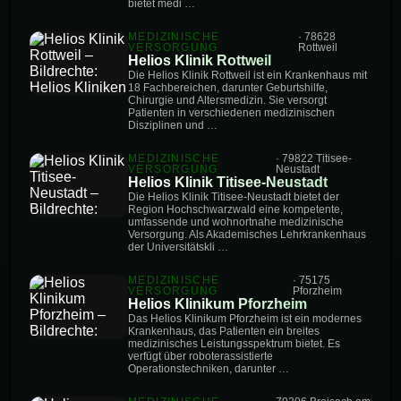
bietet medi …
MEDIZINISCHE
· 78628
VERSORGUNG
Rottweil
Helios Klinik Rottweil
Die Helios Klinik Rottweil ist ein Krankenhaus mit
18 Fachbereichen, darunter Geburtshilfe,
Chirurgie und Altersmedizin. Sie versorgt
Patienten in verschiedenen medizinischen
Disziplinen und …
MEDIZINISCHE
· 79822 Titisee-
VERSORGUNG
Neustadt
Helios Klinik Titisee-Neustadt
Die Helios Klinik Titisee-Neustadt bietet der
Region Hochschwarzwald eine kompetente,
umfassende und wohnortnahe medizinische
Versorgung. Als Akademisches Lehrkrankenhaus
der Universitätskli …
MEDIZINISCHE
· 75175
VERSORGUNG
Pforzheim
Helios Klinikum Pforzheim
Das Helios Klinikum Pforzheim ist ein modernes
Krankenhaus, das Patienten ein breites
medizinisches Leistungsspektrum bietet. Es
verfügt über roboterassistierte
Operationstechniken, darunter …