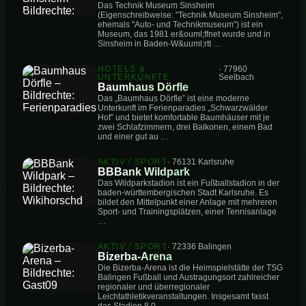
Das Technik Museum Sinsheim
(Eigenschreibweise: "Technik Museum Sinsheim",
ehemals "Auto- und Technikmuseum") ist ein
Museum, das 1981 er&ouml;ffnet wurde und in
Sinsheim in Baden-W&uuml;rtt …
HOTELS &
· 77960
UNTERKÜNFTE
Seelbach
Baumhaus Dörfle
Das „Baumhaus Dörfle” ist eine moderne
Unterkunft im Ferienparadies „Schwarzwälder
Hof” und bietet komfortable Baumhäuser mit je
zwei Schlafzimmern, drei Balkonen, einem Bad
und einer gut au …
AKTIV / SPORT
· 76131 Karlsruhe
BBBank Wildpark
Das Wildparkstadion ist ein Fußballstadion in der
baden-württembergischen Stadt Karlsruhe. Es
bildet den Mittelpunkt einer Anlage mit mehreren
Sport- und Trainingsplätzen, einer Tennisanlage
…
AKTIV / SPORT
· 72336 Balingen
Bizerba-Arena
Die Bizerba-Arena ist die Heimspielstätte der TSG
Balingen Fußball und Austragungsort zahlreicher
regionaler und überregionaler
Leichtathletikveranstaltungen. Insgesamt fasst
das Stadion 8.0 …