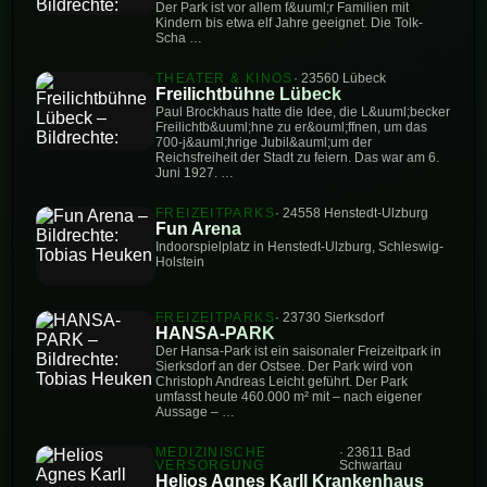
Der Park ist vor allem f&uuml;r Familien mit
Kindern bis etwa elf Jahre geeignet. Die Tolk-
Scha …
THEATER & KINOS
· 23560 Lübeck
Freilichtbühne Lübeck
Paul Brockhaus hatte die Idee, die L&uuml;becker
Freilichtb&uuml;hne zu er&ouml;ffnen, um das
700-j&auml;hrige Jubil&auml;um der
Reichsfreiheit der Stadt zu feiern. Das war am 6.
Juni 1927. …
FREIZEITPARKS
· 24558 Henstedt-Ulzburg
Fun Arena
Indoorspielplatz in Henstedt-Ulzburg, Schleswig-
Holstein
FREIZEITPARKS
· 23730 Sierksdorf
HANSA-PARK
Der Hansa-Park ist ein saisonaler Freizeitpark in
Sierksdorf an der Ostsee. Der Park wird von
Christoph Andreas Leicht geführt. Der Park
umfasst heute 460.000 m² mit – nach eigener
Aussage – …
MEDIZINISCHE
· 23611 Bad
VERSORGUNG
Schwartau
Helios Agnes Karll Krankenhaus