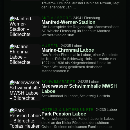
Travem&uuml;nde, auf der Halbinsel Priwall, liegt
der Ferienpark Lan …
AKTIV / SPORT
· 24941 Flensburg
Manfred-Werner-Stadion
Die Heimspiele der Regionalliga-Mannschaft des
SC Weiche Flensburg 08 finden im Manfred-
Werner-Stadion statt.
MUSEEN
· 24235 Laboe
Marine-Ehrenmal Laboe
Das Marine-Ehrenmal in Laboe, einer Gemeinde
im Kreis Plön in Schleswig-Holstein, wurde von
1927 bis 1936 als Kriegerdenkmal für die im
Ersten Weltkrieg gefallenen deutschen
Marinesoldaten e …
SCHWIMMBÄDER
· 24235 Laboe
Meerwasser Schwimmhalle MWSH
Laboe
Schwimmbad in Laboe, Schleswig-Holstein
HOTELS & UNTERKÜNFTE
· 24235 Laboe
Park Pension Laboe
Ferienwohnungen und Ferienhäuser in Laboe,
direkt an der Kieler Förde und der schönen
Ostsee für einen erholsamen Familienurlaub.