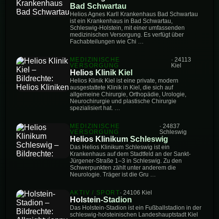
Bad Schwartau
Helios Agnes Karll Krankenhaus Bad Schwartau
ist ein Krankenhaus in Bad Schwartau,
Schleswig-Holstein, mit einer umfassenden
medizinischen Versorgung. Es verfügt über
Fachabteilungen wie Chi …
MEDIZINISCHE
· 24113
VERSORGUNG
Kiel
Helios Klinik Kiel
Helios Klinik Kiel ist eine private, modern
ausgestattete Klinik in Kiel, die sich auf
allgemeine Chirurgie, Orthopädie, Urologie,
Neurochirurgie und plastische Chirurgie
spezialisiert hat. …
MEDIZINISCHE
· 24837
VERSORGUNG
Schleswig
Helios Klinikum Schleswig
Das Helios Klinikum Schleswig ist ein
Krankenhaus auf dem Stadtfeld an der Sankt-
Jürgener-Straße 1–3 in Schleswig. Zu den
Schwerpunkten zählt unter anderem die
Neurologie. Träger ist die Gru …
AKTIV / SPORT
· 24106 Kiel
Holstein-Stadion
Das Holstein-Stadion ist ein Fußballstadion in der
schleswig-holsteinischen Landeshauptstadt Kiel