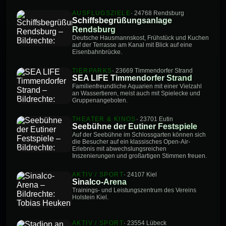
AUSFLUGSZIELE
· 24768 Rendsburg
Schiffsbegrüßungsanlage
Rendsburg
Deutsche Hausmannskost, Frühstück und Kuchen
auf der Terrasse am Kanal mit Blick auf eine
Eisenbahnbrücke.
TIERPARKS
· 23669 Timmendorfer Strand
SEA LIFE Timmendorfer Strand
Familienfreundliche Aquarien mit einer Vielzahl
an Wassertieren, meist auch mit Spielecke und
Gruppenangeboten.
THEATER & KINOS
· 23701 Eutin
Seebühne der Eutiner Festspiele
Auf der Seebühne im Schlossgarten können sich
die Besucher auf ein klassisches Open-Air-
Erlebnis mit abwechslungsreichen
Inszenierungen und großartigen Stimmen freuen.
AKTIV / SPORT
· 24107 Kiel
Sinalco-Arena
Trainings- und Leistungszentrum des Vereins
Holstein Kiel.
AKTIV / SPORT
· 23554 Lübeck