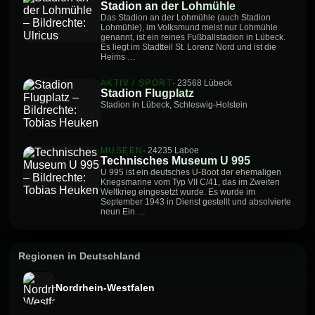
Stadion an der Lohmühle
Das Stadion an der Lohmühle (auch Stadion
Lohmühle), im Volksmund meist nur Lohmühle
genannt, ist ein reines Fußballstadion in Lübeck.
Es liegt im Stadtteil St. Lorenz Nord und ist die
Heims …
AKTIV / SPORT
· 23568 Lübeck
Stadion Flugplatz
Stadion in Lübeck, Schleswig-Holstein
MUSEEN
· 24235 Laboe
Technisches Museum U 995
U 995 ist ein deutsches U-Boot der ehemaligen
Kriegsmarine vom Typ VII C/41, das im Zweiten
Weltkrieg eingesetzt wurde. Es wurde im
September 1943 in Dienst gestellt und absolvierte
neun Ein …
Regionen in Deutschland
Nordrhein-Westfalen