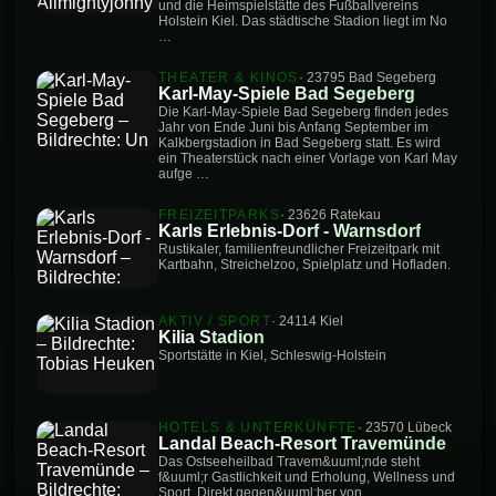
und die Heimspielstätte des Fußballvereins
Holstein Kiel. Das städtische Stadion liegt im No
…
THEATER & KINOS
· 23795 Bad Segeberg
Karl-May-Spiele Bad Segeberg
Die Karl-May-Spiele Bad Segeberg finden jedes
Jahr von Ende Juni bis Anfang September im
Kalkbergstadion in Bad Segeberg statt. Es wird
ein Theaterstück nach einer Vorlage von Karl May
aufge …
FREIZEITPARKS
· 23626 Ratekau
Karls Erlebnis-Dorf - Warnsdorf
Rustikaler, familienfreundlicher Freizeitpark mit
Kartbahn, Streichelzoo, Spielplatz und Hofladen.
AKTIV / SPORT
· 24114 Kiel
Kilia Stadion
Sportstätte in Kiel, Schleswig-Holstein
HOTELS & UNTERKÜNFTE
· 23570 Lübeck
Landal Beach-Resort Travemünde
Das Ostseeheilbad Travem&uuml;nde steht
f&uuml;r Gastlichkeit und Erholung, Wellness und
Sport. Direkt gegen&uuml;ber von