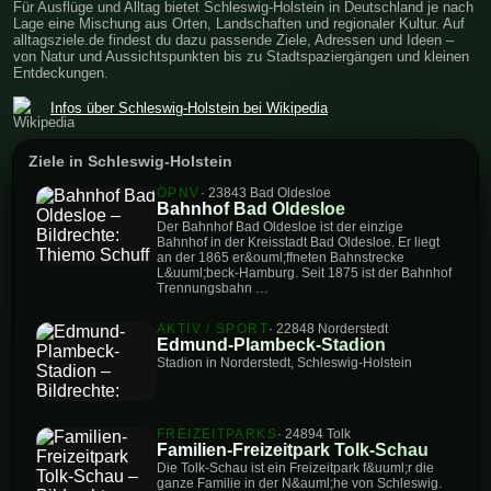
Für Ausflüge und Alltag bietet Schleswig-Holstein in Deutschland je nach
Lage eine Mischung aus Orten, Landschaften und regionaler Kultur. Auf
alltagsziele.de findest du dazu passende Ziele, Adressen und Ideen –
von Natur und Aussichtspunkten bis zu Stadtspaziergängen und kleinen
Entdeckungen.
Infos über Schleswig-Holstein bei Wikipedia
Ziele in Schleswig-Holstein
ÖPNV
· 23843 Bad Oldesloe
Bahnhof Bad Oldesloe
Der Bahnhof Bad Oldesloe ist der einzige
Bahnhof in der Kreisstadt Bad Oldesloe. Er liegt
an der 1865 er&ouml;ffneten Bahnstrecke
L&uuml;beck-Hamburg. Seit 1875 ist der Bahnhof
Trennungsbahn …
AKTIV / SPORT
· 22848 Norderstedt
Edmund-Plambeck-Stadion
Stadion in Norderstedt, Schleswig-Holstein
FREIZEITPARKS
· 24894 Tolk
Familien-Freizeitpark Tolk-Schau
Die Tolk-Schau ist ein Freizeitpark f&uuml;r die
ganze Familie in der N&auml;he von Schleswig.