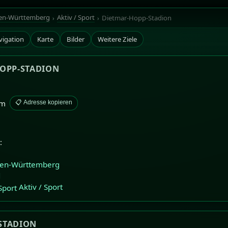
en-Württemberg
Aktiv / Sport
Dietmar-Hopp-Stadion
vigation
Karte
Bilder
Weitere Ziele
HOPP-STADION
im
📋 Adresse kopieren
:
en-Württemberg
d
Aktiv / Sport
STADION