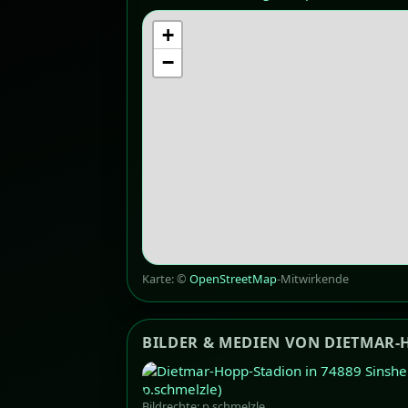
+
−
Karte: ©
OpenStreetMap
-Mitwirkende
BILDER & MEDIEN VON DIETMAR-
Bildrechte: p.schmelzle