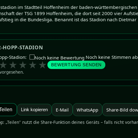
lstadion im Stadtteil Hoffenheim der baden-württembergischen
schaft der TSG 1899 Hoffenheim, die dort seit 2000 vier Aufsti
ufstieg in die Bundesliga. Benannt ist das Stadion nach Dietm
-HOPP-STADION
opp-Stadion:
Noch keine Stimmen a
★
★
★
★
★
BEWERTUNG SENDEN
 vorgesehen.
E-Mail
WhatsApp
Share-Bild do
Teilen
Link kopieren
pp: „Teilen" nutzt die Share-Funktion deines Geräts – falls nicht vorha