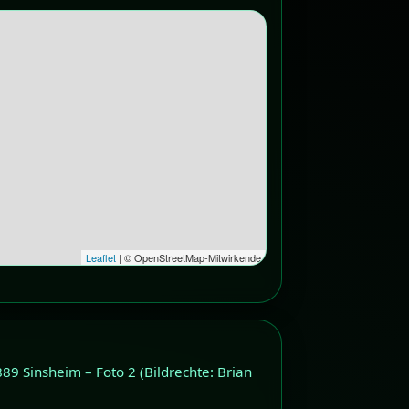
Leaflet
| © OpenStreetMap-Mitwirkende