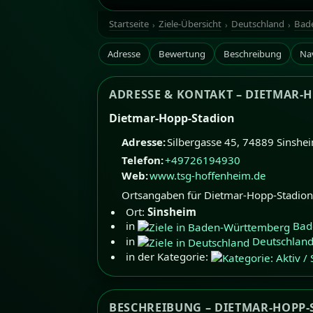
Bildrechte: Brian Kohn
Startseite
Ziele-Übersicht
Deutschland
Bad
Adresse
Bewertung
Beschreibung
Na
ADRESSE & KONTAKT – DIETMAR-
Dietmar-Hopp-Stadion
Adresse:
Silbergasse 45
,
74889
Sinshe
Telefon:
+49726194930
Web:
www.tsg-hoffenheim.de
Ortsangaben für Dietmar-Hopp-Stadion
Ort:
Sinsheim
in
Bad
in
Deutschlan
in der Kategorie:
BESCHREIBUNG – DIETMAR-HOPP-