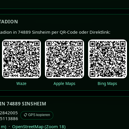
TADION
tadion in 74889 Sinsheim per QR-Code oder Direktlink:
Waze
Apple Maps
Bing Maps
IN 74889 SINSHEIM
782842005
📋 GPS kopieren
15113886
0 m)
·
OpenStreetMap (Zoom 18)