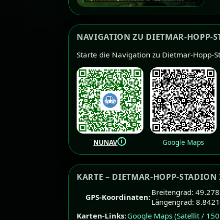
NAVIGATION ZU DIETMAR-HOPP-S
Starte die Navigation zu Dietmar-Hopp-S
i
NUNAV
Google Maps
KARTE – DIETMAR-HOPP-STADION 
Breitengrad: 49.2
GPS-Koordinaten:
Längengrad: 8.842
Karten-Links:
Google Maps (Satellit / 15