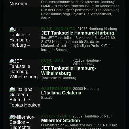
Das Internationale Maritime Museum Hamburg
(IMMH) ist ein Schifffahrtsmuseum im Kaispeicher
B in der Hamburger Speicherstadt. Die Sammlung
Peter Tamms zeigt Objekte zur Seeschifffahrt,
darun …
RUND UMS AUTO
· 21073 Hamburg-Harburg
JET Tankstelle Hamburg-Harburg
Ihre JET Tankstelle in Buxtehuder Straße 76-80,
21073 Hamburg, immer für Sie da: mit
Markenkraftstoff zum günstigen Preis, Kaffee,
leckeren Snacks, ...
RUND UMS
· 21107 Hamburg-
AUTO
Wilhelmsburg
JET Tankstelle Hamburg-
Wilhelmsburg
Tankstelle in Hamburg
GASTRONOMIE
· 20095 Hamburg
L'Italiana Gelateria
Eiscafé
AKTIV / SPORT
· 20359 Hamburg-St. Pauli
Millerntor-Stadion
Fußballstadion & Heimstätte des FC St. Pauli mit