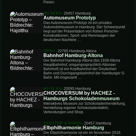
Freien.
MUSEEN
· 20457 Hamburg
Automuseum Prototyp
Das Automuseum Prototyp ist ein privates
Automobilmuseum in Hamburg. Der Schwerpunkt
liegt auf der Präsentation von frühen Porsche-
Konstruktionen, Sport- und Rennwagen der
deutschen Nachkrie …
ÖPNV
· 22765 Hamburg-Altona
Bahnhof Hamburg-Altona
Der Bahnhof Hamburg-Altona (bis 1938 Altona
Hauptbahnhof, umgangssprachlich Altonaer
Bahnhof) ist ein Kopfbahnhof der Deutschen
Bahn und Durchgangsbahnhof der Hamburger S-
Bahn. Mit insgesamt …
MUSEEN
· 20095 Hamburg
CHOCOVERSUM by HACHEZ -
Hamburgs Schokoladenmuseum
Interaktives Museum zur Schokoladenherstellung,
Herstellung eigener Schokoladentafeln,
Verkostungen und Shop.
THEATER & KINOS
· 20457 Hamburg
Elbphilharmonie Hamburg
Die Elbphilharmonie ist ein im November 2016