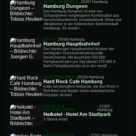
AUSFLUGSZIELE
· 20457 Hamburg
Hamburg Dungeon
Das Hamburg Dungeon ist eine von
Schauspielern vorgetragene Kombination aus
Geschichtsunterricht, Gruselkabinett, Show und
Attraktionen in der historischen Speicherstadt
Hamburgs. Es wurde i …
ÖPNV
· 20099 Hamburg
Hamburg Hauptbahnhof
Der Hamburger Hauptbahnhof ist einer der
wichtigsten Eisenbahnknotenpunkte
Deutschlands. Mit &uuml;ber 550.000
Fahrg&auml;sten pro Tag (davon 270.000 S-
Bahn-Fahrg&auml;ste) ist er der meistf …
GASTRONOMIE
· 20539 Hamburg
Hard Rock Cafe Hamburg
Kette mit lebhaftem Ambiente, die den Rock 'n'
Roll feiert und Burger sowie amerikanische
Klassiker serviert.
HOTELS &
· 22303
UNTERKÜNFTE
Hamburg
Heikotel - Hotel Am Stadtpark
3-Sterne-Hotel
MEDIZINISCHE
· 22767 Hamburg-