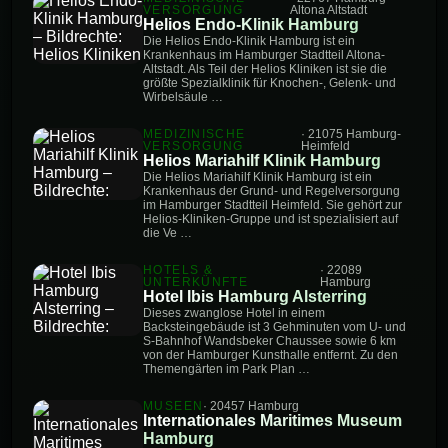
VERSORGUNG
Altona Altstadt
Helios Endo-Klinik Hamburg
Die Helios Endo-Klinik Hamburg ist ein
Krankenhaus im Hamburger Stadtteil Altona-
Altstadt. Als Teil der Helios Kliniken ist sie die
größte Spezialklinik für Knochen-, Gelenk- und
Wirbelsäule …
MEDIZINISCHE
· 21075 Hamburg-
VERSORGUNG
Heimfeld
Helios Mariahilf Klinik Hamburg
Die Helios Mariahilf Klinik Hamburg ist ein
Krankenhaus der Grund- und Regelversorgung
im Hamburger Stadtteil Heimfeld. Sie gehört zur
Helios-Kliniken-Gruppe und ist spezialisiert auf
die Ve …
HOTELS &
· 22089
UNTERKÜNFTE
Hamburg
Hotel Ibis Hamburg Alsterring
Dieses zwanglose Hotel in einem
Backsteingebäude ist 3 Gehminuten vom U- und
S-Bahnhof Wandsbeker Chaussee sowie 6 km
von der Hamburger Kunsthalle entfernt. Zu den
Themengärten im Park Plan …
MUSEEN
· 20457 Hamburg
Internationales Maritimes Museum
Hamburg