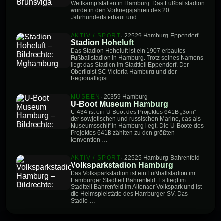
Wettkampfstätten in Hamburg. Das Fußballstadion
wurde in den Vorkriegsjahren des 20.
Jahrhunderts erbaut und …
AKTIV / SPORT
· 22529 Hamburg-Eppendorf
Stadion Hoheluft
Das Stadion Hoheluft ist ein 1907 erbautes
Fußballstadion in Hamburg. Trotz seines Namens
liegt das Stadion im Stadtteil Eppendorf. Der
Oberligist SC Victoria Hamburg und der
Regionalligist …
MUSEEN
· 20359 Hamburg
U-Boot Museum Hamburg
U-434 ist ein U-Boot des Projektes 641B „Som“
der sowjetischen und russischen Marine, das als
Museumsschiff in Hamburg liegt. Die U-Boote des
Projektes 641B zählten zu den größten
konvention …
AKTIV / SPORT
· 22525 Hamburg-Bahrenfeld
Volksparkstadion Hamburg
Das Volksparkstadion ist ein Fußballstadion im
Hamburger Stadtteil Bahrenfeld. Es liegt im
Stadtteil Bahrenfeld im Altonaer Volkspark und ist
die Heimspielstätte des Hamburger SV. Das
Stadio …