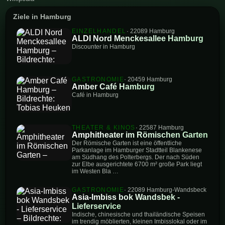
Ziele in Hamburg
EINZELHANDEL
· 22089 Hamburg
ALDI Nord Menckesallee Hamburg
Discounter in Hamburg
GASTRONOMIE
· 20459 Hamburg
Amber Café Hamburg
Café in Hamburg
THEATER & KINOS
· 22587 Hamburg
Amphitheater im Römischen Garten
Der Römische Garten ist eine öffentliche
Parkanlage im Hamburger Stadtteil Blankenese
am Südhang des Polterbergs. Der nach Süden
zur Elbe ausgerichtete 6700 m² große Park liegt
im Westen Bla …
GASTRONOMIE
· 22089 Hamburg-Wandsbeck
Asia-Imbiss bok Wandsbek -
Lieferservice
Indische, chinesische und thailändische Speisen
im trendig möblierten, kleinen Imbisslokal oder im