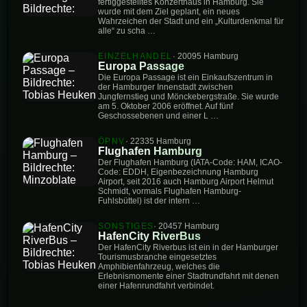
fertiggestelltes Konzerthaus in Hamburg. Sie
wurde mit dem Ziel geplant, ein neues
Wahrzeichen der Stadt und ein „Kulturdenkmal für
alle“ zu scha …
EINZELHANDEL
· 20095 Hamburg
Europa Passage
Die Europa Passage ist ein Einkaufszentrum in
der Hamburger Innenstadt zwischen
Jungfernstieg und Mönckebergstraße. Sie wurde
am 5. Oktober 2006 eröffnet. Auf fünf
Geschossebenen und einer L …
ÖPNV
· 22335 Hamburg
Flughafen Hamburg
Der Flughafen Hamburg (IATA-Code: HAM, ICAO-
Code: EDDH, Eigenbezeichnung Hamburg
Airport, seit 2016 auch Hamburg Airport Helmut
Schmidt, vormals Flughafen Hamburg-
Fuhlsbüttel) ist der intern …
SONSTIGES
· 20457 Hamburg
HafenCity RiverBus
Der HafenCity Riverbus ist ein in der Hamburger
Tourismusbranche eingesetztes
Amphibienfahrzeug, welches die
Erlebnismomente einer Stadtrundfahrt mit denen
einer Hafenrundfahrt verbindet.