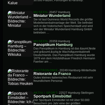
30.000 Plätzen, Führungen & Fanshop.
MUSEEN
· 20457 Hamburg
Miniatur Wunderland
Sie ist laut Guinness World Records die größte
Modelleisenbahnanlage der Welt. Sie befindet
sich in der historischen Speicherstadt und wird
von der Miniatur Wunderland Hamburg GmbH
betrieben …
MUSEEN
· 20359 Hamburg
Panoptikum Hamburg
Das Panoptikum in Hamburg ist das &auml;lteste
und gr&ouml;&szlig;te Wachsfigurenkabinett
Deutschlands. Das Panoptikum Hamburg wurde
1879 von dem Holzbildhauer Friedrich Hermann
Faerber am …
GASTRONOMIE
· 20249 Hamburg-Winterhude
Ristorante da Franco
Gutes kleines italienisches Restaurant mit sehr
freundlichem Personal.
AKTIV / SPORT
· 22527 Hamburg-Stellingen
Sportpark Eimsbüttel
Der Sportpark Eimsbüttel ist mit über 50.000
Besuchern pro Jahr eine der größten