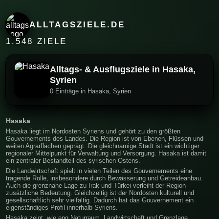
ALLTAGSZIELE.DE
1.548 ZIELE
Alltags- & Ausflugsziele in Hasaka,
Syrien
0 Einträge in Hasaka, Syrien
Hasaka
Hasaka liegt im Nordosten Syriens und gehört zu den größten
Gouvernements des Landes. Die Region ist von Ebenen, Flüssen und
weiten Agrarflächen geprägt. Die gleichnamige Stadt ist ein wichtiger
regionaler Mittelpunkt für Verwaltung und Versorgung. Hasaka ist damit
ein zentraler Bestandteil des syrischen Ostens.
Die Landwirtschaft spielt in vielen Teilen des Gouvernements eine
tragende Rolle, insbesondere durch Bewässerung und Getreideanbau.
Auch die grenznahe Lage zu Irak und Türkei verleiht der Region
zusätzliche Bedeutung. Gleichzeitig ist der Nordosten kulturell und
gesellschaftlich sehr vielfältig. Dadurch hat das Gouvernement ein
eigenständiges Profil innerhalb Syriens.
Hasaka zeigt, wie eng Naturraum, Landwirtschaft und Grenzlage