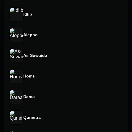
Idlib
Aleppo
As-Suwaida
Homs
Daraa
Quneitra