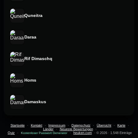
Quneitra
Daraa
Rif Dimaschq
Homs
Damaskus
Startseite
·
Kontakt
·
Impressum
·
Datenschutz
·
Übersicht
·
Karte
·
Länder
·
Neueste Bewertungen
·
Quiz
·
·
heuken.com
· © 2026 · 1.548 Einträge
Kostenloser Passwort Generator