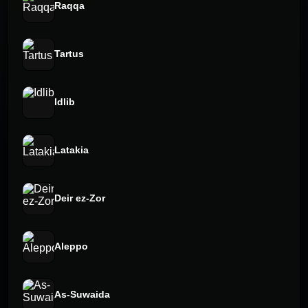
Raqqa
Tartus
Idlib
Latakia
Deir ez-Zor
Aleppo
As-Suwaida