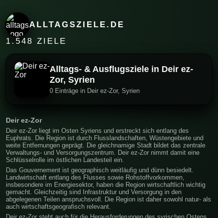
ALLTAGSZIELE.DE
1.548 ZIELE
Alltags- & Ausflugsziele in Deir ez-
Zor, Syrien
0 Einträge in Deir ez-Zor, Syrien
Deir ez-Zor
Deir ez-Zor liegt im Osten Syriens und erstreckt sich entlang des
Euphrats. Die Region ist durch Flusslandschaften, Wüstengebiete und
weite Entfernungen geprägt. Die gleichnamige Stadt bildet das zentrale
Verwaltungs- und Versorgungszentrum. Deir ez-Zor nimmt damit eine
Schlüsselrolle im östlichen Landesteil ein.
Das Gouvernement ist geographisch weitläufig und dünn besiedelt.
Landwirtschaft entlang des Flusses sowie Rohstoffvorkommen,
insbesondere im Energiesektor, haben die Region wirtschaftlich wichtig
gemacht. Gleichzeitig sind Infrastruktur und Versorgung in den
abgelegenen Teilen anspruchsvoll. Die Region ist daher sowohl natur- als
auch wirtschaftsgeografisch relevant.
Deir ez-Zor steht auch für die Herausforderungen des syrischen Ostens.