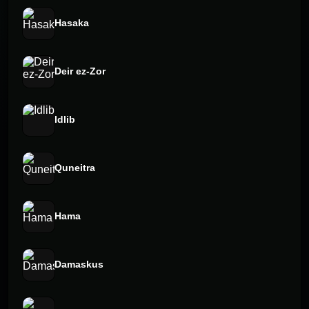
Hasaka
Deir ez-Zor
Idlib
Quneitra
Hama
Damaskus