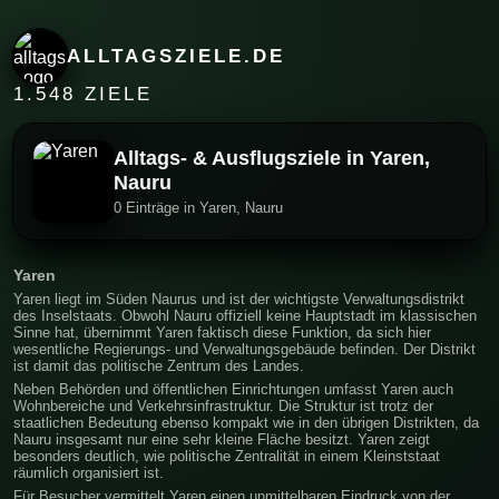
ALLTAGSZIELE.DE
1.548 ZIELE
Alltags- & Ausflugsziele in Yaren,
Nauru
0 Einträge in Yaren, Nauru
Yaren
Yaren liegt im Süden Naurus und ist der wichtigste Verwaltungsdistrikt
des Inselstaats. Obwohl Nauru offiziell keine Hauptstadt im klassischen
Sinne hat, übernimmt Yaren faktisch diese Funktion, da sich hier
wesentliche Regierungs- und Verwaltungsgebäude befinden. Der Distrikt
ist damit das politische Zentrum des Landes.
Neben Behörden und öffentlichen Einrichtungen umfasst Yaren auch
Wohnbereiche und Verkehrsinfrastruktur. Die Struktur ist trotz der
staatlichen Bedeutung ebenso kompakt wie in den übrigen Distrikten, da
Nauru insgesamt nur eine sehr kleine Fläche besitzt. Yaren zeigt
besonders deutlich, wie politische Zentralität in einem Kleinststaat
räumlich organisiert ist.
Für Besucher vermittelt Yaren einen unmittelbaren Eindruck von der