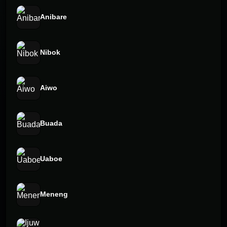
Anibare
Nibok
Aiwo
Buada
Uaboe
Meneng