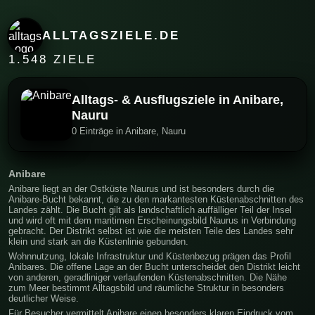
ALLTAGSZIELE.DE
1.548 ZIELE
Alltags- & Ausflugsziele in Anibare,
Nauru
0 Einträge in Anibare, Nauru
Anibare
Anibare liegt an der Ostküste Naurus und ist besonders durch die
Anibare-Bucht bekannt, die zu den markantesten Küstenabschnitten des
Landes zählt. Die Bucht gilt als landschaftlich auffälliger Teil der Insel
und wird oft mit dem maritimen Erscheinungsbild Naurus in Verbindung
gebracht. Der Distrikt selbst ist wie die meisten Teile des Landes sehr
klein und stark an die Küstenlinie gebunden.
Wohnnutzung, lokale Infrastruktur und Küstenbezug prägen das Profil
Anibares. Die offene Lage an der Bucht unterscheidet den Distrikt leicht
von anderen, geradliniger verlaufenden Küstenabschnitten. Die Nähe
zum Meer bestimmt Alltagsbild und räumliche Struktur in besonders
deutlicher Weise.
Für Besucher vermittelt Anibare einen besonders klaren Eindruck vom