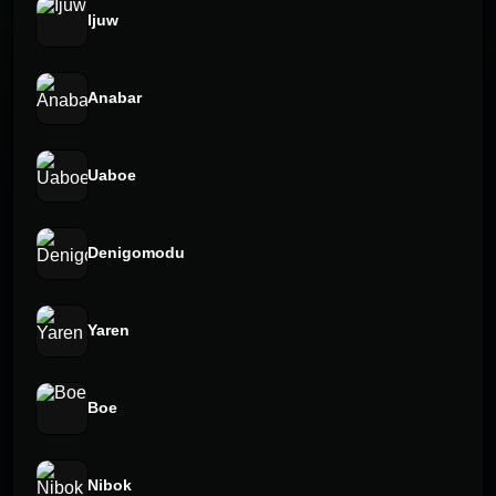
Ijuw
Anabar
Uaboe
Denigomodu
Yaren
Boe
Nibok