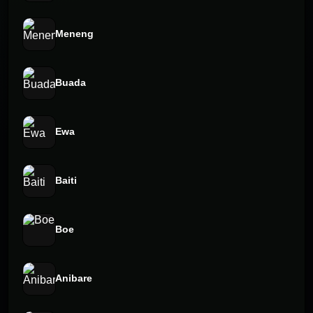
Meneng
Buada
Ewa
Baiti
Boe
Anibare