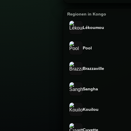
Regionen in Kongo
Lékoumou
Pool
Brazzaville
Sangha
Kouilou
Cuvette