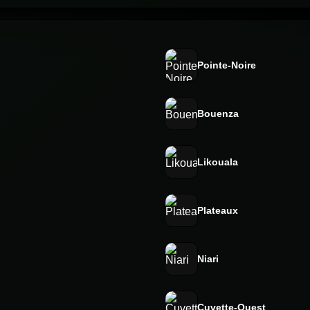
Pointe-Noire
Bouenza
Likouala
Plateaux
Niari
Cuvette-Ouest