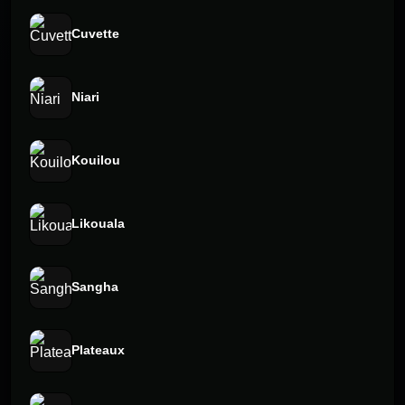
Cuvette
Niari
Kouilou
Likouala
Sangha
Plateaux