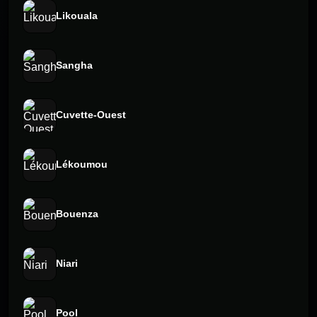
Likouala
Sangha
Cuvette-Ouest
Lékoumou
Bouenza
Niari
Pool