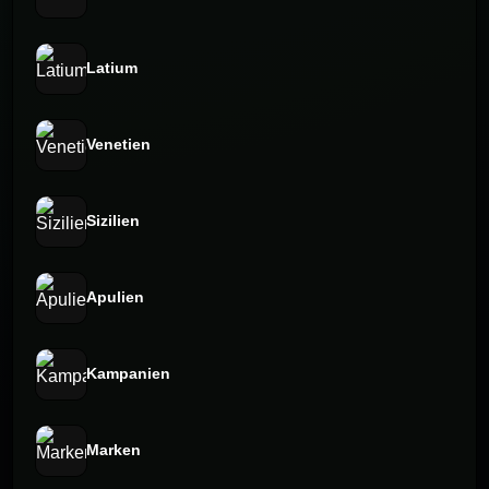
Latium
Venetien
Sizilien
Apulien
Kampanien
Marken