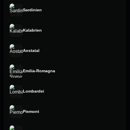
Sardinien⁠
Kalabrien
Aostatal⁠
Emilia-Romagna⁠
Lombardei
Piemont