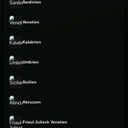
Sardinien⁠
Venetien
Kalabrien
Umbrien
Sizilien
Abruzzen
Friaul-Julisch Venetien⁠