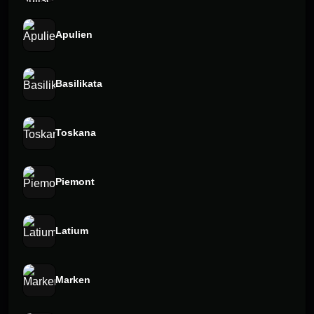
Apulien
Basilikata
Toskana
Piemont
Latium
Marken