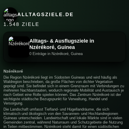
ALLTAGSZIELE.DE
1.548 ZIELE
Alltags- & Ausflugsziele in
Nzérékoré, Guinea
0 Einträge in Nzérékoré, Guinea
Nzérékoré
Die Region Nzérékoré liegt im Südosten Guineas und wird häufig als
Waldregion beschrieben, da große Flächen von dichter Vegetation
geprägt sind. Sie befindet sich in einem Grenzraum mit Verbindungen zu
mehreren Nachbarstaaten, wodurch regionale Mobilität und Austausch je
nach Gebiet eine Rolle spielen können. Das Zentrum Nzérékoré ist der
wichtigste städtische Bezugspunkt für Verwaltung, Handel und
Versorgung.
Die Landschaft umfasst Tiefland- und Hügellandräume, die sich
klimatisch und ökologisch von den Savannen- und Hochlandregionen
Guineas unterscheiden. Landwirtschaft und lokale Märkte sind in vielen
Gemeinden zentral, während Naturraum und Schutzgebiete die Nutzung
in Teilen mitbestimmen. Nzérékoré steht damit für einen südöstlichen