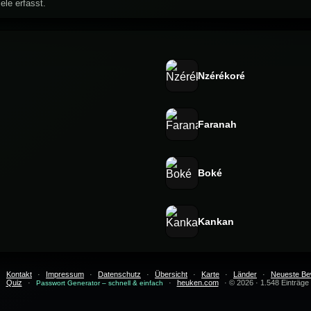
ele erfasst.
Nzérékoré
Faranah
Boké
Kankan
·
Kontakt
·
Impressum
·
Datenschutz
·
Übersicht
·
Karte
·
Länder
·
Neueste Be
Quiz
·
·
heuken.com
· © 2026 · 1.548 Einträge
Passwort Generator – schnell & einfach