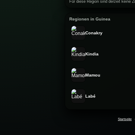
Für diese Region sind derzeit keine Zi
Regionen in Guinea
Conakry
Kindia
Mamou
Labé
Startseite