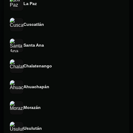
La Paz
Cuscatlán
Santa Ana
Chalatenango
Ahuachapán
Morazán
Usulután