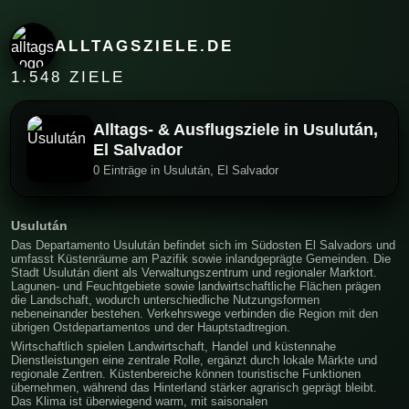
ALLTAGSZIELE.DE
1.548 ZIELE
Alltags- & Ausflugsziele in Usulután,
El Salvador
0 Einträge in Usulután, El Salvador
Usulután
Das Departamento Usulután befindet sich im Südosten El Salvadors und
umfasst Küstenräume am Pazifik sowie inlandgeprägte Gemeinden. Die
Stadt Usulután dient als Verwaltungszentrum und regionaler Marktort.
Lagunen- und Feuchtgebiete sowie landwirtschaftliche Flächen prägen
die Landschaft, wodurch unterschiedliche Nutzungsformen
nebeneinander bestehen. Verkehrswege verbinden die Region mit den
übrigen Ostdepartamentos und der Hauptstadtregion.
Wirtschaftlich spielen Landwirtschaft, Handel und küstennahe
Dienstleistungen eine zentrale Rolle, ergänzt durch lokale Märkte und
regionale Zentren. Küstenbereiche können touristische Funktionen
übernehmen, während das Hinterland stärker agrarisch geprägt bleibt.
Das Klima ist überwiegend warm, mit saisonalen