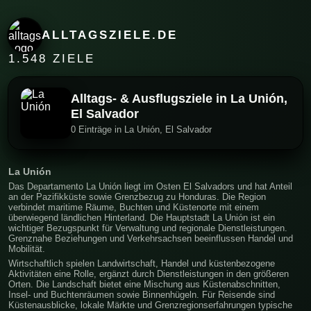
ALLTAGSZIELE.DE
1.548 ZIELE
Alltags- & Ausflugsziele in La Unión,
El Salvador
0 Einträge in La Unión, El Salvador
La Unión
Das Departamento La Unión liegt im Osten El Salvadors und hat Anteil
an der Pazifikküste sowie Grenzbezug zu Honduras. Die Region
verbindet maritime Räume, Buchten und Küstenorte mit einem
überwiegend ländlichen Hinterland. Die Hauptstadt La Unión ist ein
wichtiger Bezugspunkt für Verwaltung und regionale Dienstleistungen.
Grenznahe Beziehungen und Verkehrsachsen beeinflussen Handel und
Mobilität.
Wirtschaftlich spielen Landwirtschaft, Handel und küstenbezogene
Aktivitäten eine Rolle, ergänzt durch Dienstleistungen in den größeren
Orten. Die Landschaft bietet eine Mischung aus Küstenabschnitten,
Insel- und Buchtenräumen sowie Binnenhügeln. Für Reisende sind
Küstenausblicke, lokale Märkte und Grenzregionserfahrungen typische