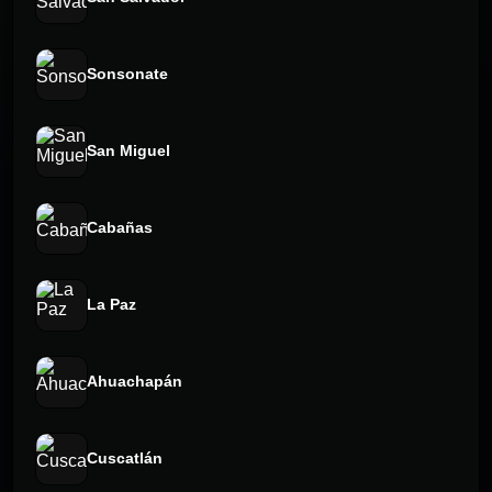
Sonsonate
San Miguel
Cabañas
La Paz
Ahuachapán
Cuscatlán