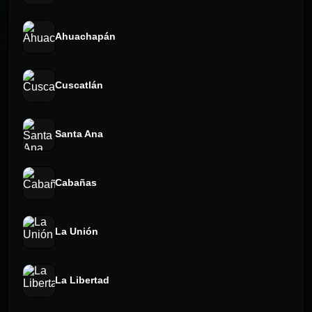
Ahuachapán
Cuscatlán
Santa Ana
Cabañas
La Unión
La Libertad