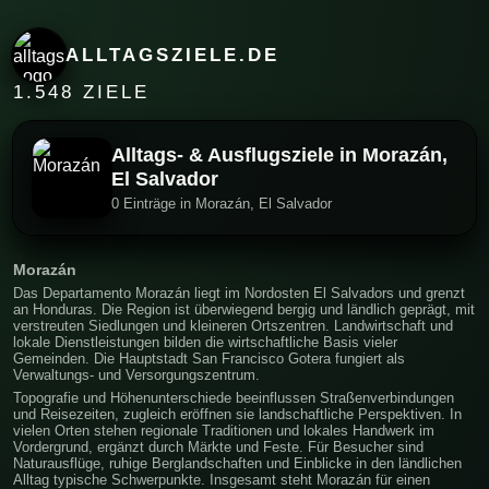
ALLTAGSZIELE.DE
1.548 ZIELE
Alltags- & Ausflugsziele in Morazán,
El Salvador
0 Einträge in Morazán, El Salvador
Morazán
Das Departamento Morazán liegt im Nordosten El Salvadors und grenzt
an Honduras. Die Region ist überwiegend bergig und ländlich geprägt, mit
verstreuten Siedlungen und kleineren Ortszentren. Landwirtschaft und
lokale Dienstleistungen bilden die wirtschaftliche Basis vieler
Gemeinden. Die Hauptstadt San Francisco Gotera fungiert als
Verwaltungs- und Versorgungszentrum.
Topografie und Höhenunterschiede beeinflussen Straßenverbindungen
und Reisezeiten, zugleich eröffnen sie landschaftliche Perspektiven. In
vielen Orten stehen regionale Traditionen und lokales Handwerk im
Vordergrund, ergänzt durch Märkte und Feste. Für Besucher sind
Naturausflüge, ruhige Berglandschaften und Einblicke in den ländlichen
Alltag typische Schwerpunkte. Insgesamt steht Morazán für einen