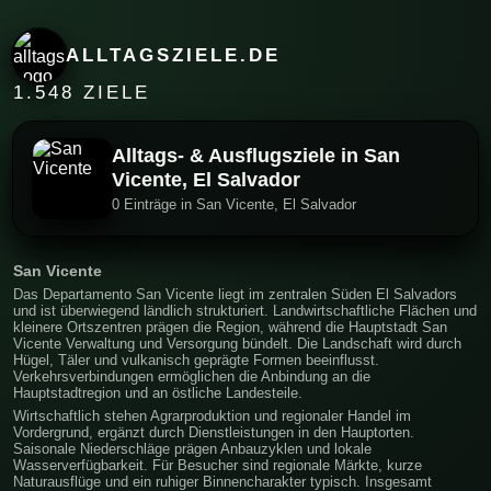
ALLTAGSZIELE.DE
1.548 ZIELE
Alltags- & Ausflugsziele in San
Vicente, El Salvador
0 Einträge in San Vicente, El Salvador
San Vicente
Das Departamento San Vicente liegt im zentralen Süden El Salvadors
und ist überwiegend ländlich strukturiert. Landwirtschaftliche Flächen und
kleinere Ortszentren prägen die Region, während die Hauptstadt San
Vicente Verwaltung und Versorgung bündelt. Die Landschaft wird durch
Hügel, Täler und vulkanisch geprägte Formen beeinflusst.
Verkehrsverbindungen ermöglichen die Anbindung an die
Hauptstadtregion und an östliche Landesteile.
Wirtschaftlich stehen Agrarproduktion und regionaler Handel im
Vordergrund, ergänzt durch Dienstleistungen in den Hauptorten.
Saisonale Niederschläge prägen Anbauzyklen und lokale
Wasserverfügbarkeit. Für Besucher sind regionale Märkte, kurze
Naturausflüge und ein ruhiger Binnencharakter typisch. Insgesamt