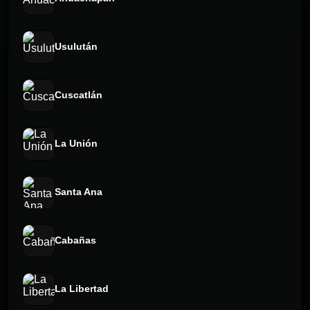
Usulután
Cuscatlán
La Unión
Santa Ana
Cabañas
La Libertad