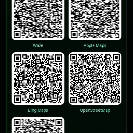
Waze
Apple Maps
Bing Maps
OpenStreetMap