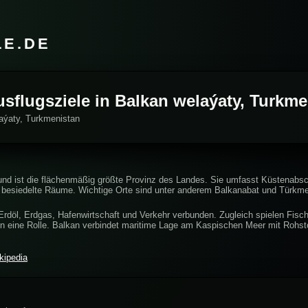
LE.DE
usflugsziele in Balkan welaýaty, Turkm
laýaty, Turkmenistan
und ist die flächenmäßig größte Provinz des Landes. Sie umfasst Küstenabs
 besiedelte Räume. Wichtige Orte sind unter anderem Balkanabat und Türkme
 Erdöl, Erdgas, Hafenwirtschaft und Verkehr verbunden. Zugleich spielen Fisch
en eine Rolle. Balkan verbindet maritime Lage am Kaspischen Meer mit Rohst
kipedia