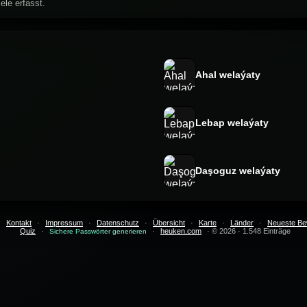
ele erfasst.
Ahal welaýaty
Lebap welaýaty
Daşoguz welaýaty
·
Kontakt
·
Impressum
·
Datenschutz
·
Übersicht
·
Karte
·
Länder
·
Neueste Be
Quiz
·
·
heuken.com
· © 2026 · 1.548 Einträge
Sichere Passwörter generieren