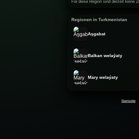
Für diese Region sind derzeit keine Zi
Regionen in Turkmenistan
Aşgabat
Balkan welaýaty
Mary welaýaty
Startseite