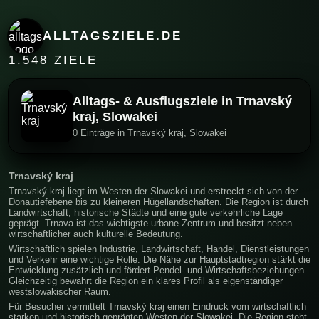
ALLTAGSZIELE.DE
1.548 ZIELE
Alltags- & Ausflugsziele in Trnavský
kraj, Slowakei
0 Einträge in Trnavský kraj, Slowakei
Trnavský kraj
Trnavský kraj liegt im Westen der Slowakei und erstreckt sich von der
Donautiefebene bis zu kleineren Hügellandschaften. Die Region ist durch
Landwirtschaft, historische Städte und eine gute verkehrliche Lage
geprägt. Trnava ist das wichtigste urbane Zentrum und besitzt neben
wirtschaftlicher auch kulturelle Bedeutung.
Wirtschaftlich spielen Industrie, Landwirtschaft, Handel, Dienstleistungen
und Verkehr eine wichtige Rolle. Die Nähe zur Hauptstadtregion stärkt die
Entwicklung zusätzlich und fördert Pendel- und Wirtschaftsbeziehungen.
Gleichzeitig bewahrt die Region ein klares Profil als eigenständiger
westslowakischer Raum.
Für Besucher vermittelt Trnavský kraj einen Eindruck vom wirtschaftlich
starken und historisch geprägten Westen der Slowakei. Die Region steht