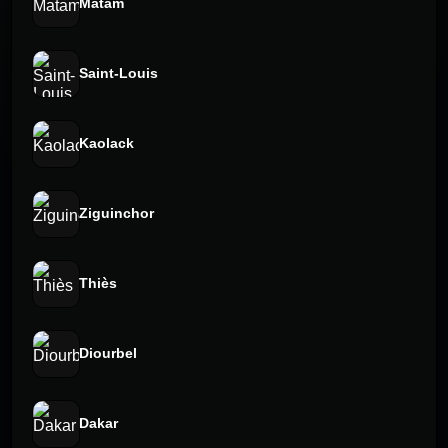
Matam
Saint-Louis
Kaolack
Ziguinchor
Thiès
Diourbel
Dakar