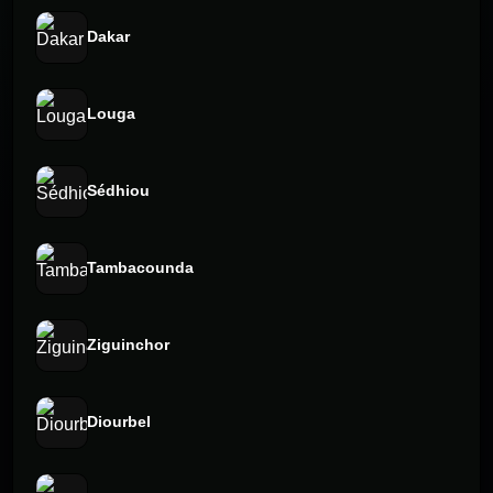
Dakar
Louga
Sédhiou
Tambacounda
Ziguinchor
Diourbel