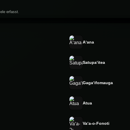
ele erfasst.
Aʻana
Satupaʻitea
Gagaʻifomauga
Atua
Vaʻa-o-Fonoti