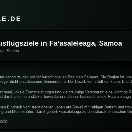
LE.DE
usflugsziele in Faʻasaleleaga, Samoa
eaga, Samoa
 und gehört zu den politisch-traditionellen Bezirken Samoas. Die Region ist ü
niger dicht erschlossene Binnenräume. Der Bezirk vermittelt ein klares Bild
Fischerei, lokale Dienstleistungen und kleinräumige Versorgung eine wichtige 
nd das Inselinnere stärker bewaldet und dünner besiedelt bleibt. Faasaleleaga 
nen Eindruck vom traditionellen Leben auf Savaii mit ruhigen Dörfern und trop
ng und Meeresnähe. Damit gehört Faasaleleaga zu den charakteristischen Bez
pedia