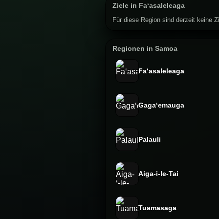
Ziele in Faʻasaleleaga
Für diese Region sind derzeit keine Zi
Regionen in Samoa
Faʻasaleleaga
Gagaʻemauga
Palauli
Aiga-i-le-Tai
Tuamasaga