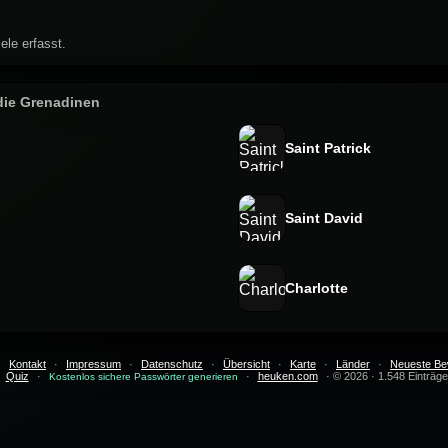
ele erfasst.
die Grenadinen
Saint Patrick
Saint David
Charlotte
·
Kontakt
·
Impressum
·
Datenschutz
·
Übersicht
·
Karte
·
Länder
·
Neueste Be
Quiz
·
·
heuken.com
· © 2026 · 1.548 Einträge
Kostenlos sichere Passwörter generieren