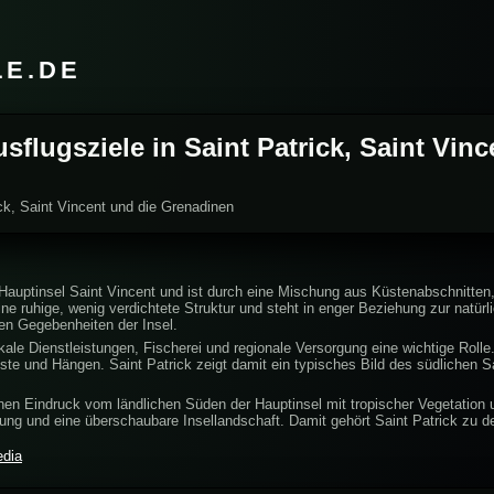
LE.DE
usflugsziele in Saint Patrick, Saint Vin
ick, Saint Vincent und die Grenadinen
er Hauptinsel Saint Vincent und ist durch eine Mischung aus Küstenabschnitt
eine ruhige, wenig verdichtete Struktur und steht in enger Beziehung zur nat
en Gegebenheiten der Insel.
okale Dienstleistungen, Fischerei und regionale Versorgung eine wichtige Roll
e und Hängen. Saint Patrick zeigt damit ein typisches Bild des südlichen Sa
einen Eindruck vom ländlichen Süden der Hauptinsel mit tropischer Vegetatio
zung und eine überschaubare Insellandschaft. Damit gehört Saint Patrick zu d
edia