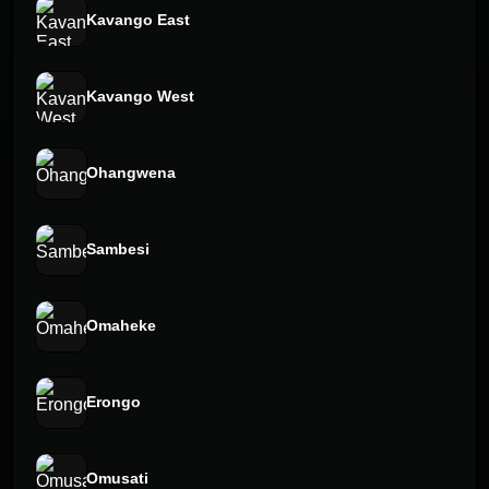
Kavango East
Kavango West
Ohangwena
Sambesi
Omaheke
Erongo
Omusati