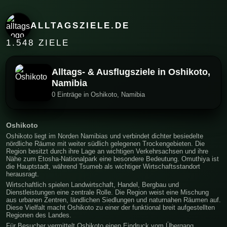
ALLTAGSZIELE.DE
1.548 ZIELE
Alltags- & Ausflugsziele in Oshikoto,
Namibia
0 Einträge in Oshikoto, Namibia
Oshikoto
Oshikoto liegt im Norden Namibias und verbindet dichter besiedelte
nördliche Räume mit weiter südlich gelegenen Trockengebieten. Die
Region besitzt durch ihre Lage an wichtigen Verkehrsachsen und ihre
Nähe zum Etosha-Nationalpark eine besondere Bedeutung. Omuthiya ist
die Hauptstadt, während Tsumeb als wichtiger Wirtschaftsstandort
herausragt.
Wirtschaftlich spielen Landwirtschaft, Handel, Bergbau und
Dienstleistungen eine zentrale Rolle. Die Region weist eine Mischung
aus urbanen Zentren, ländlichen Siedlungen und naturnahen Räumen auf.
Diese Vielfalt macht Oshikoto zu einer der funktional breit aufgestellten
Regionen des Landes.
Für Besucher vermittelt Oshikoto einen Eindruck vom Übergang