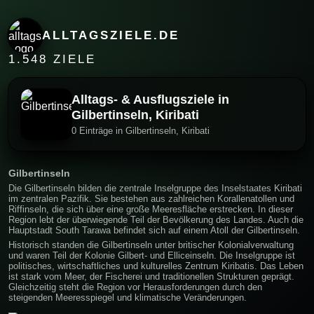
ALLTAGSZIELE.DE
1.548 ZIELE
Alltags- & Ausflugsziele in
Gilbertinseln, Kiribati
0 Einträge in Gilbertinseln, Kiribati
Gilbertinseln
Die Gilbertinseln bilden die zentrale Inselgruppe des Inselstaates Kiribati
im zentralen Pazifik. Sie bestehen aus zahlreichen Korallenatollen und
Riffinseln, die sich über eine große Meeresfläche erstrecken. In dieser
Region lebt der überwiegende Teil der Bevölkerung des Landes. Auch die
Hauptstadt South Tarawa befindet sich auf einem Atoll der Gilbertinseln.
Historisch standen die Gilbertinseln unter britischer Kolonialverwaltung
und waren Teil der Kolonie Gilbert- und Elliceinseln. Die Inselgruppe ist
politisches, wirtschaftliches und kulturelles Zentrum Kiribatis. Das Leben
ist stark vom Meer, der Fischerei und traditionellen Strukturen geprägt.
Gleichzeitig steht die Region vor Herausforderungen durch den
steigenden Meeresspiegel und klimatische Veränderungen.