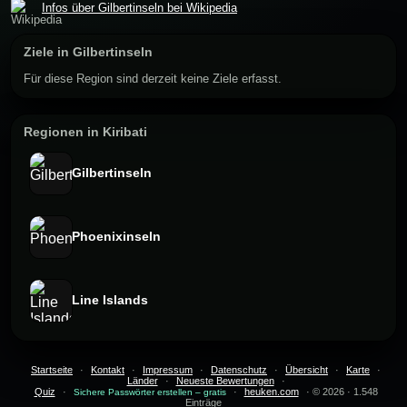
Infos über Gilbertinseln bei Wikipedia
Ziele in Gilbertinseln
Für diese Region sind derzeit keine Ziele erfasst.
Regionen in Kiribati
Gilbertinseln
Phoenixinseln
Line Islands
Startseite
·
Kontakt
·
Impressum
·
Datenschutz
·
Übersicht
·
Karte
·
Länder
·
Neueste Bewertungen
·
Quiz
·
·
heuken.com
· © 2026 · 1.548
Sichere Passwörter erstellen – gratis
Einträge