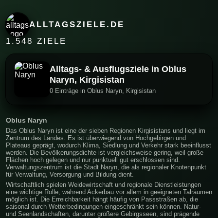
ALLTAGSZIELE.DE
1.548 ZIELE
Alltags- & Ausflugsziele in Oblus
Naryn, Kirgisistan
0 Einträge in Oblus Naryn, Kirgisistan
Oblus Naryn
Das Oblus Naryn ist eine der sieben Regionen Kirgisistans und liegt im
Zentrum des Landes. Es ist überwiegend von Hochgebirgen und
Plateaus geprägt, wodurch Klima, Siedlung und Verkehr stark beeinflusst
werden. Die Bevölkerungsdichte ist vergleichsweise gering, weil große
Flächen hoch gelegen und nur punktuell gut erschlossen sind.
Verwaltungszentrum ist die Stadt Naryn, die als regionaler Knotenpunkt
für Verwaltung, Versorgung und Bildung dient.
Wirtschaftlich spielen Weidewirtschaft und regionale Dienstleistungen
eine wichtige Rolle, während Ackerbau vor allem in geeigneten Talräumen
möglich ist. Die Erreichbarkeit hängt häufig von Passstraßen ab, die
saisonal durch Wetterbedingungen eingeschränkt sein können. Natur-
und Seenlandschaften, darunter größere Gebirgsseen, sind prägende