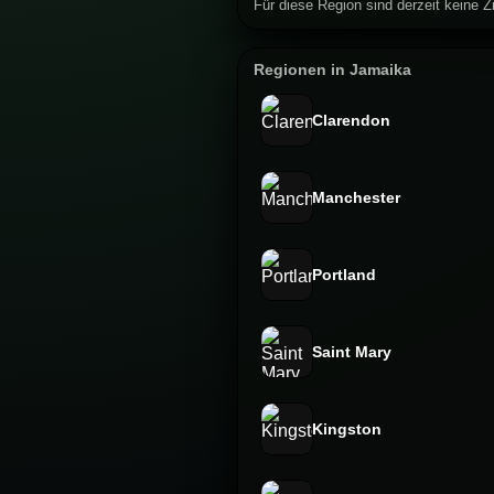
Für diese Region sind derzeit keine Zi
Regionen in Jamaika
Clarendon
Manchester
Portland
Saint Mary
Kingston