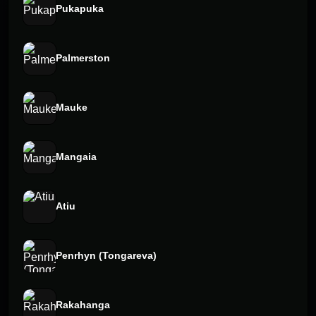
Pukapuka
Palmerston
Mauke
Mangaia
Atiu
Penrhyn (Tongareva)
Rakahanga