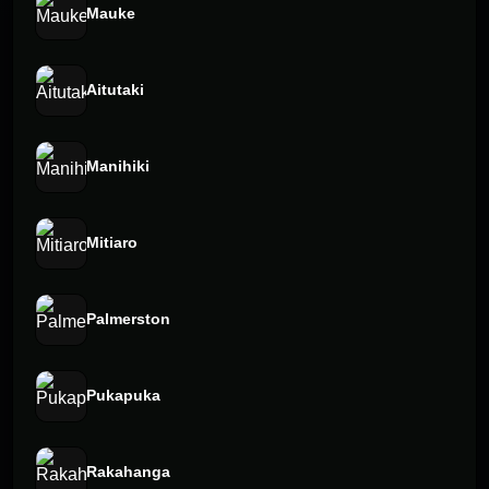
Mauke
Aitutaki
Manihiki
Mitiaro
Palmerston
Pukapuka
Rakahanga