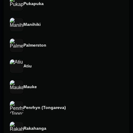
Pukapuka
Manihiki
Palmerston
Atiu
Mauke
Penrhyn (Tongareva)
Rakahanga