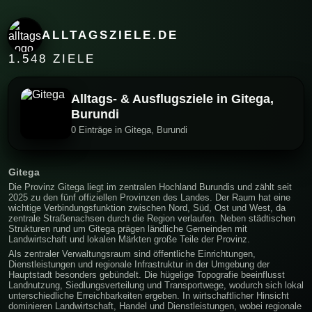
ALLTAGSZIELE.DE
1.548 ZIELE
Alltags- & Ausflugsziele in Gitega,
Burundi
0 Einträge in Gitega, Burundi
Gitega
Die Provinz Gitega liegt im zentralen Hochland Burundis und zählt seit
2025 zu den fünf offiziellen Provinzen des Landes. Der Raum hat eine
wichtige Verbindungsfunktion zwischen Nord, Süd, Ost und West, da
zentrale Straßenachsen durch die Region verlaufen. Neben städtischen
Strukturen rund um Gitega prägen ländliche Gemeinden mit
Landwirtschaft und lokalen Märkten große Teile der Provinz.
Als zentraler Verwaltungsraum sind öffentliche Einrichtungen,
Dienstleistungen und regionale Infrastruktur in der Umgebung der
Hauptstadt besonders gebündelt. Die hügelige Topografie beeinflusst
Landnutzung, Siedlungsverteilung und Transportwege, wodurch sich lokal
unterschiedliche Erreichbarkeiten ergeben. In wirtschaftlicher Hinsicht
dominieren Landwirtschaft, Handel und Dienstleistungen, wobei regionale